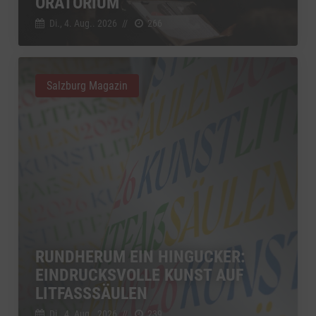
ORATORIUM
Di., 4. Aug.. 2026
//
266
Salzburg Magazin
RUNDHERUM EIN HINGUCKER:
EINDRUCKSVOLLE KUNST AUF
LITFASSSÄULEN
Di., 4. Aug.. 2026
//
239