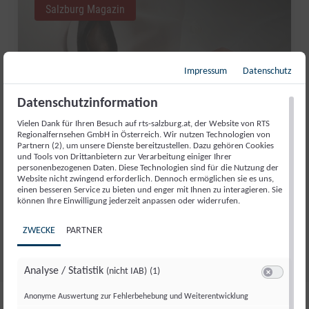
Salzburg Magazin
Impressum
Datenschutz
Datenschutzinformation
Vielen Dank für Ihren Besuch auf rts-salzburg.at, der Website von RTS
Regionalfernsehen GmbH in Österreich. Wir nutzen Technologien von
Partnern (2), um unsere Dienste bereitzustellen. Dazu gehören Cookies
und Tools von Drittanbietern zur Verarbeitung einiger Ihrer
personenbezogenen Daten. Diese Technologien sind für die Nutzung der
Website nicht zwingend erforderlich. Dennoch ermöglichen sie es uns,
GUT AIDERBICHL: LIEBLINGSTIER
einen besseren Service zu bieten und enger mit Ihnen zu interagieren. Sie
können Ihre Einwilligung jederzeit anpassen oder widerrufen.
JULI 2026
ZWECKE
PARTNER
Fr., 31. Juli. 2026
//
281
Analyse / Statistik
(nicht IAB)
(1)
Switch zum 
Anonyme Auswertung zur Fehlerbehebung und Weiterentwicklung