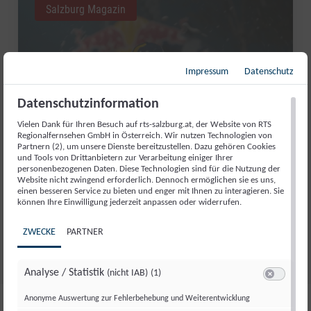
Salzburg Magazin
Impressum
Datenschutz
Datenschutzinformation
Vielen Dank für Ihren Besuch auf rts-salzburg.at, der Website von RTS
Regionalfernsehen GmbH in Österreich. Wir nutzen Technologien von
Partnern (2), um unsere Dienste bereitzustellen. Dazu gehören Cookies
und Tools von Drittanbietern zur Verarbeitung einiger Ihrer
personenbezogenen Daten. Diese Technologien sind für die Nutzung der
RED BULL ROMANIACS: MANUEL
Website nicht zwingend erforderlich. Dennoch ermöglichen sie es uns,
LETTENBICHLER FEIERT 7.
einen besseren Service zu bieten und enger mit Ihnen zu interagieren. Sie
können Ihre Einwilligung jederzeit anpassen oder widerrufen.
GESAMTSIEG
ZWECKE
PARTNER
Di., 4. Aug.. 2026
//
252
Analyse / Statistik
(nicht IAB)
(1)
Switch zum 
Anonyme Auswertung zur Fehlerbehebung und Weiterentwicklung