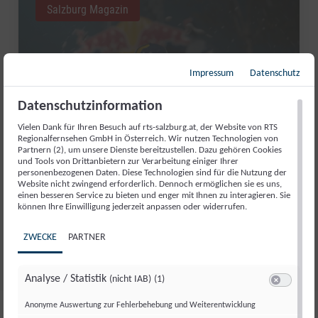
Salzburg Magazin
Impressum
Datenschutz
Datenschutzinformation
Vielen Dank für Ihren Besuch auf rts-salzburg.at, der Website von RTS
Regionalfernsehen GmbH in Österreich. Wir nutzen Technologien von
Partnern (2), um unsere Dienste bereitzustellen. Dazu gehören Cookies
und Tools von Drittanbietern zur Verarbeitung einiger Ihrer
personenbezogenen Daten. Diese Technologien sind für die Nutzung der
RED BULL ROMANIACS: MANUEL
Website nicht zwingend erforderlich. Dennoch ermöglichen sie es uns,
LETTENBICHLER FEIERT 7.
einen besseren Service zu bieten und enger mit Ihnen zu interagieren. Sie
können Ihre Einwilligung jederzeit anpassen oder widerrufen.
GESAMTSIEG
ZWECKE
PARTNER
Di., 4. Aug.. 2026
//
252
Analyse / Statistik
(nicht IAB)
(1)
Switch zum 
Anonyme Auswertung zur Fehlerbehebung und Weiterentwicklung