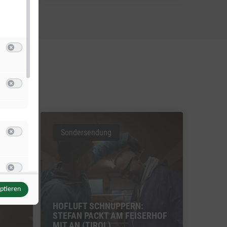
Switch zum Einwilligen bzw. Ablehnen der Kategorie Analyse / Statistik
(nic
u Google Analytics
Switch zum Einwilligen bzw. Ablehnen des Dienstes Google Analytics
Sondersendung
Switch zum Einwilligen bzw. Ablehnen der Kategorie Targeting / Profiling
u Google GTag
Switch zum Einwilligen bzw. Ablehnen des Dienstes Google GTag
eptieren
AN
HOFLUFT SCHNUPPERN:
STEFAN PACKT AM FEISERHOF
MIT AN (TIROL)
Switch zum Einwilligen bzw. Ablehnen der Kategorie Sonstige Inhalte
(nicht