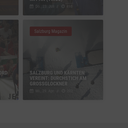
Do., 23. Juli
//
498
u Vimeo
Switch zum Einwilligen bzw. Ablehnen des Dienstes Vimeo
Salzburg Magazin
u YouTube
Switch zum Einwilligen bzw. Ablehnen des Dienstes YouTube
ORD
SALZBURG UND KÄRNTEN
N
VEREINT: DURCHSTICH AM
GROSSGLOCKNER
Mi., 29. Apr.
//
202