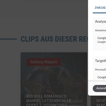
ZWECKE
Analyse
Anonyme 
CLIPS AUS DIESER REGION
Google
Google 
Target
Salzburg Magazin
Sal
Personal
Googl
Google 
Auswah
RED BULL ROMANIACS:
MANUEL LETTENBICHLER
NEUE
Sonsti
FEIERT 7. GESAMTSIEG
PAKE