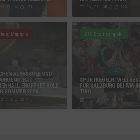
g zusätzlicher Informationen
 24. Juli
//
151
Do., 23. Juli
//
529
z
Details
Inc., USA
be
zburg Magazin
RTS Sport kompakt
z
Details
Ireland Limited, Irland
CHEN ALPENSOLE UND
JÜRGENS: BAD
SPORTKEGELN: WELTREK
HENHALL ERÖFFNET SOLE
FÜR SALZBURG BEI WM I
G SOMMER 2026
TIROL
 3. Juni
//
282
Di., 2. Juni
//
215