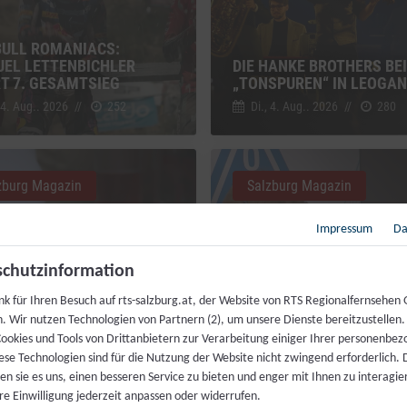
BULL ROMANIACS:
EL LETTENBICHLER
DIE HANKE BROTHERS BEI
RT 7. GESAMTSIEG
„TONSPUREN“ IN LEOGA
 4. Aug.. 2026
//
252
Di., 4. Aug.. 2026
//
280
zburg Magazin
Salzburg Magazin
Impressum
Da
chutzinformation
nk für Ihren Besuch auf rts-salzburg.at, der Website von RTS Regionalfernsehen
MAHL FÜR JEDERMANN:
h. Wir nutzen Technologien von Partnern (2), um unsere Dienste bereitzustellen
ZENKÖCHE SPENDIEREN
ookies und Tools von Drittanbietern zur Verarbeitung einiger Ihrer personenbe
IS FESTMAHL
LIVEKONTAKT ZUR ISS
ese Technologien sind für die Nutzung der Website nicht zwingend erforderlich.
 4. Aug.. 2026
//
230
Fr., 31. Juli. 2026
//
216
n sie es uns, einen besseren Service zu bieten und enger mit Ihnen zu interagier
re Einwilligung jederzeit anpassen oder widerrufen.