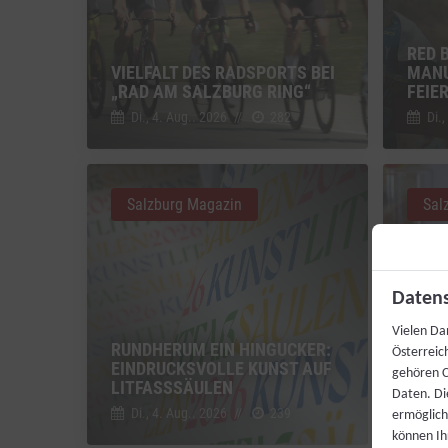
RED 
VIELFALT DES RADSPORTS BEI
MANU
„RAD AM SALZBURG RING“
FEIE
Di., 4. Aug.. 2026
//
282
Di.,
Salzburg Magazin
Sal
Datens
Vielen Da
RUNDHERUM EIN HINGUCKER:
FEST
Österreic
EINDRUCKSVOLLE KUNST AUF
SPIT
gehören C
LITFASSSÄULEN
GRAT
Daten. Di
Di., 4. Aug.. 2026
//
239
Di.,
ermögliche
können Ih