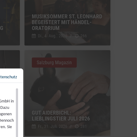
MUSIKSOMMER ST. LEONHARD
BEGEISTERT MIT HÄNDEL-
NG
ORATORIUM
Di., 4. Aug.. 2026
//
266
Salzburg Magazin
tenschutz
Zurück zur Übersicht
←
 GmbH in
. Dazu
GUT AIDERBICHL:
zogenen
LIEBLINGSTIER JULI 2026
 Dennoch
Fr., 31. Juli. 2026
//
281
en. Sie