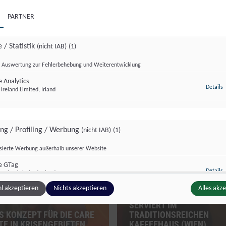
PARTNER
 / Statistik
(nicht IAB)
(1)
Auswertung zur Fehlerbehebung und Weiterentwicklung
 Analytics
z
Details
Ireland Limited, Irland
ing / Profiling / Werbung
(nicht IAB)
(1)
zburg Magazin
Sondersendung
isierte Werbung außerhalb unserer Website
e GTag
z
Details
Ireland Limited, Irland
l akzeptieren
Nichts akzeptieren
Alles akz
WIENER MELANGE: STEF
SERVIERT IM
S KONZEPT FÜR DIE CARE
TRADITIONSREICHEN
ge Inhalte
(nicht IAB)
(2)
TE IN KRISENGEBIETEN
KAFFEEHAUS (WIEN)