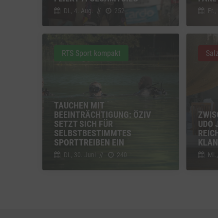
Einbindun
Di., 4. Aug.
//
252
Fr.,
Vimeo
Vimeo 
YouTu
RTS Sport kompakt
Sal
Google 
TAUCHEN MIT
BEEINTRÄCHTIGUNG: ÖZIV
ZWIS
SETZT SICH FÜR
UDO 
SELBSTBESTIMMTES
REIC
SPORTTREIBEN EIN
KLAN
Di., 30. Juni
//
240
Mi.,