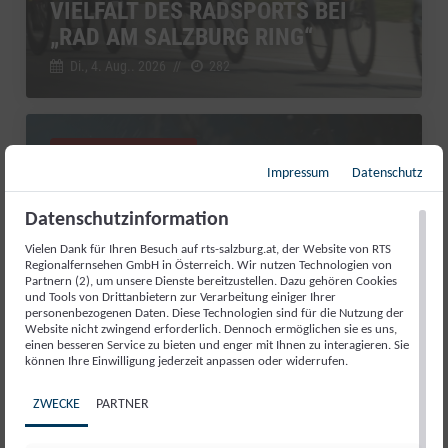
VIELFALT DES RADSPORTS BEI
„RAD AM SALZBURG RING“
Di., 4. Aug.. 2026
//
282
Salzburg Magazin
Impressum
Datenschutz
Datenschutzinformation
Vielen Dank für Ihren Besuch auf rts-salzburg.at, der Website von RTS
Regionalfernsehen GmbH in Österreich. Wir nutzen Technologien von
Partnern (2), um unsere Dienste bereitzustellen. Dazu gehören Cookies
und Tools von Drittanbietern zur Verarbeitung einiger Ihrer
personenbezogenen Daten. Diese Technologien sind für die Nutzung der
Website nicht zwingend erforderlich. Dennoch ermöglichen sie es uns,
einen besseren Service zu bieten und enger mit Ihnen zu interagieren. Sie
können Ihre Einwilligung jederzeit anpassen oder widerrufen.
RED BULL ROMANIACS: MANUEL
ZWECKE
PARTNER
LETTENBICHLER FEIERT 7.