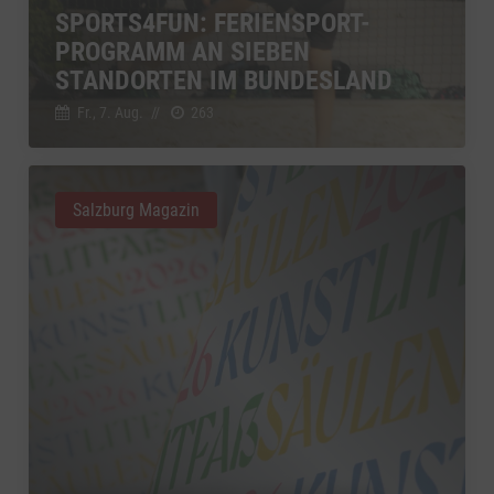
SPORTS4FUN: FERIENSPORT-
YouTube
zu YouTube
Details
PROGRAMM AN SIEBEN
Google Ireland Limited, Irland
Switch zum 
STANDORTEN IM BUNDESLAND
Fr., 7. Aug.
//
263
Salzburg Magazin