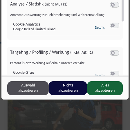
GESAMTSIEG
Analyse / Statistik
(nicht IAB)
(1)
Di., 4. Aug.. 2026
//
252
Switch zum 
Anonyme Auswertung zur Fehlerbehebung und Weiterentwicklung
Google Analytics
zu Google Analyti
Details
Google Ireland Limited, Irland
Switch zum 
CLIPS AUS DIESER REGION
Targeting / Profiling / Werbung
(nicht IAB)
(1)
Switch zum 
Personalisierte Werbung außerhalb unserer Website
Salzburg Magazin
Google GTag
zu Google GTag
Details
Google Ireland Limited, Irland
Switch zum 
Auswahl
Nichts
Alles
akzeptieren
akzeptieren
akzeptieren
Sonstige Inhalte
(nicht IAB)
(2)
Switch zum 
Einbindung zusätzlicher Informationen
Vimeo
zu Vimeo
Details
Vimeo Inc., USA
Switch zum 