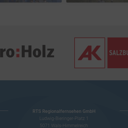
RTS Regionalfernsehen GmbH
Ludwig-Bieringer-Platz 1
5071 Wals-Himmelreich