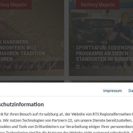
zburg Magazin
Salzburg Magazin
S HANDWERK:
NDORFERIN WILL
SPORTS4FUN: FERIENSPO
HAUBEN-TRADITION
PROGRAMM AN SIEBEN
AHREN
STANDORTEN IM BUNDES
 7. Aug.. 2026
//
259
Fr., 7. Aug.. 2026
//
263
Impressum
Da
zburg Magazin
Salzburg Magazin
chutzinformation
nk für Ihren Besuch auf rts-salzburg.at, der Website von RTS Regionalfernsehen
h. Wir nutzen Technologien von Partnern (2), um unsere Dienste bereitzustellen
ookies und Tools von Drittanbietern zur Verarbeitung einiger Ihrer personenbe