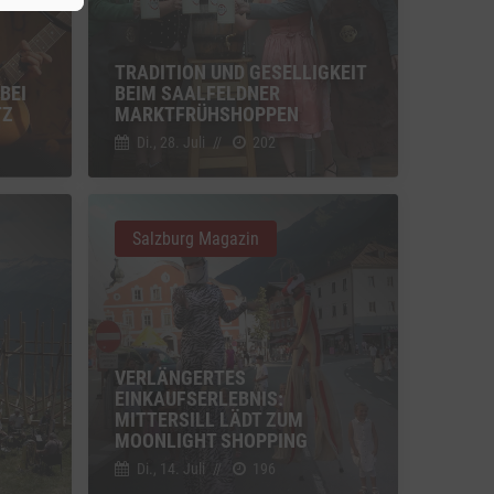
Switch zum Einwilligen bzw. Ablehnen der Kategorie Sonstige Inhalte
(nicht
TRADITION UND GESELLIGKEIT
BEI
BEIM SAALFELDNER
TZ
MARKTFRÜHSHOPPEN
u Vimeo
Switch zum Einwilligen bzw. Ablehnen des Dienstes Vimeo
Di., 28. Juli
//
202
u YouTube
Switch zum Einwilligen bzw. Ablehnen des Dienstes YouTube
Salzburg Magazin
VERLÄNGERTES
EINKAUFSERLEBNIS:
M
MITTERSILL LÄDT ZUM
MOONLIGHT SHOPPING
Di., 14. Juli
//
196