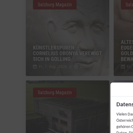
Salzburg Magazin
Sal
ALTE
KÜNSTLERSPUREN:
EUGE
CORNELIUS OBONYA VEREWIGT
GOLD
SICH IN GOLLING
BEW
Fr., 7. Aug.. 2026
//
221
Fr.,
Salzburg Magazin
Sal
Datens
Vielen Da
Österreic
gehören C