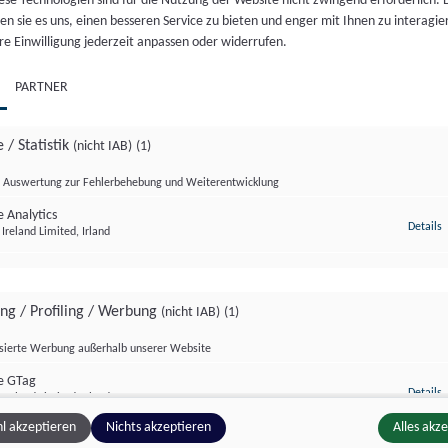
ese Technologien sind für die Nutzung der Website nicht zwingend erforderlich.
n sie es uns, einen besseren Service zu bieten und enger mit Ihnen zu interagier
DIENSTVERLÄNGERUNG:
VIELFALT DES RADSPORTS
re Einwilligung jederzeit anpassen oder widerrufen.
BRINGT DIE REFORM?
„RAD AM SALZBURG RING
 7. Aug.. 2026
//
368
Di., 4. Aug.. 2026
//
282
PARTNER
 / Statistik
(nicht IAB)
(1)
Auswertung zur Fehlerbehebung und Weiterentwicklung
 Analytics
z
Details
Ireland Limited, Irland
ing / Profiling / Werbung
(nicht IAB)
(1)
isierte Werbung außerhalb unserer Website
zburg Magazin
Kultur Format
e GTag
z
Details
Ireland Limited, Irland
l akzeptieren
Nichts akzeptieren
Alles akz