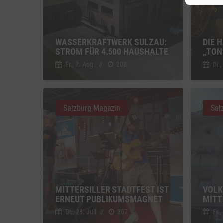
Sonsti
Einbindun
WASSERKRAFTWERK SULZAU:
DIE 
Vimeo
STROM FÜR 4.500 HAUSHALTE
„TON
Vimeo 
Fr., 7. Aug.
//
208
Di.,
YouTu
Google 
Salzburg Magazin
Sal
MITTERSILLER STADTFEST IST
VOLK
ERNEUT PUBLIKUMSMAGNET
MITT
Di., 28. Juli
//
207
Fr.,