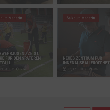
z
Details
Inc., USA
zburg Magazin
Salzburg Magazin
be
z
Details
Ireland Limited, Irland
RWEHRJUGEND ZEIGT
KE FÜR DEN SPÄTEREN
NEUES ZENTRUM FÜR
TFALL
INNENAUSBAU ERÖFFNET
 21. Juli
//
214
Fr., 17. Juli
//
199