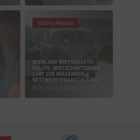
u Vimeo
Switch zum Einwilligen bzw. Ablehnen des Dienstes Vimeo
Salzburg Magazin
u YouTube
Switch zum Einwilligen bzw. Ablehnen des Dienstes YouTube
SEENLAND WIRTSCHAFTS-
RALLYE: WIRTSCHAFTSBUND
LÄDT ZUR ROLLENDEN
NETZWERKVERANSTALTUNG
Fr., 10. Juli
//
249