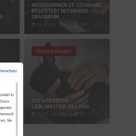
MUSIKSOMMER ST. LEONHARD
BEGEISTERT MIT HÄNDEL-
NG
ORATORIUM
Di., 4. Aug.. 2026
//
266
Salzburg Magazin
tenschutz
Zurück zur Übersicht
←
 GmbH in
GUT AIDERBICHL:
. Dazu
LIEBLINGSTIER JULI 2026
zogenen
Fr., 31. Juli. 2026
//
281
 Dennoch
en. Sie