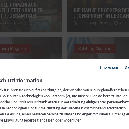
BULL ROMANIACS:
EL LETTENBICHLER
DIE HANKE BROTHERS BEI
RT 7. GESAMTSIEG
„TONSPUREN“ IN LEOGA
 4. Aug.. 2026
//
252
Di., 4. Aug.. 2026
//
280
zburg Magazin
Salzburg Magazin
Impressum
Da
chutzinformation
MAHL FÜR JEDERMANN:
nk für Ihren Besuch auf rts-salzburg.at, der Website von RTS Regionalfernsehen
ZENKÖCHE SPENDIEREN
h. Wir nutzen Technologien von Partnern (2), um unsere Dienste bereitzustellen
IS FESTMAHL
LIVEKONTAKT ZUR ISS
ookies und Tools von Drittanbietern zur Verarbeitung einiger Ihrer personenbe
 4. Aug.. 2026
//
230
Fr., 31. Juli. 2026
//
216
ese Technologien sind für die Nutzung der Website nicht zwingend erforderlich.
n sie es uns, einen besseren Service zu bieten und enger mit Ihnen zu interagier
re Einwilligung jederzeit anpassen oder widerrufen.