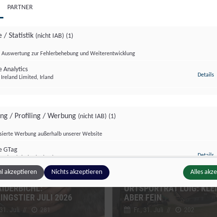
PARTNER
 / Statistik
(nicht IAB)
(1)
Auswertung zur Fehlerbehebung und Weiterentwicklung
 Analytics
z
Details
Ireland Limited, Irland
zburg Magazin
Salzburg Magazin
ing / Profiling / Werbung
(nicht IAB)
(1)
isierte Werbung außerhalb unserer Website
e GTag
z
Details
Ireland Limited, Irland
l akzeptieren
Nichts akzeptieren
Alles akz
AIDERBICHL:
ORTSPORTRÄT LOIG: KLEI
LINGSTIER JULI 2026
ABER FEIN
ge Inhalte
(nicht IAB)
(2)
 31. Juli
//
281
Fr., 31. Juli
//
202
g zusätzlicher Informationen