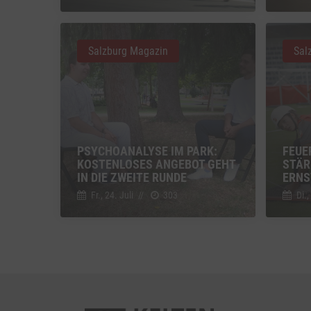
Vimeo
Vimeo 
Salzburg Magazin
Sal
YouTu
Google 
PSYCHOANALYSE IM PARK:
FEUE
KOSTENLOSES ANGEBOT GEHT
STÄR
IN DIE ZWEITE RUNDE
ERNS
Fr., 24. Juli
//
303
Di.,