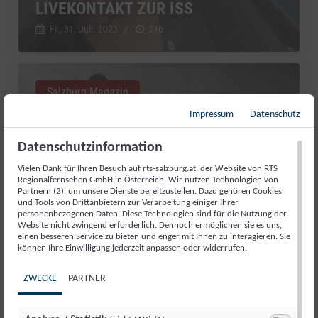
LIVEKONTAKT ZUR ISS
Fr., 31. Juli. 2026
//
216
Salzburg Magazin
Impressum
Datenschutz
Datenschutzinformation
Vielen Dank für Ihren Besuch auf rts-salzburg.at, der Website von RTS
Regionalfernsehen GmbH in Österreich. Wir nutzen Technologien von
Partnern (2), um unsere Dienste bereitzustellen. Dazu gehören Cookies
und Tools von Drittanbietern zur Verarbeitung einiger Ihrer
personenbezogenen Daten. Diese Technologien sind für die Nutzung der
Website nicht zwingend erforderlich. Dennoch ermöglichen sie es uns,
einen besseren Service zu bieten und enger mit Ihnen zu interagieren. Sie
können Ihre Einwilligung jederzeit anpassen oder widerrufen.
GUT AIDERBICHL: LIEBLINGSTIER
ZWECKE
PARTNER
JULI 2026