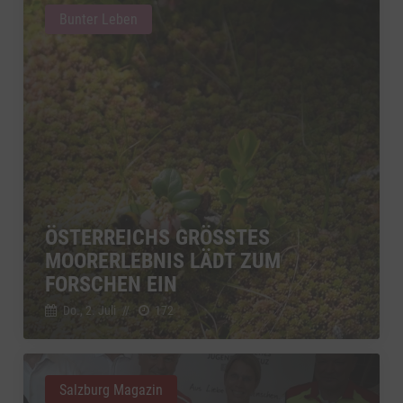
Bunter Leben
ÖSTERREICHS GRÖSSTES M
OORERLEBNIS LÄDT ZUM F
ORSCHEN EIN
Do., 2. Juli
//
172
Salzburg Magazin