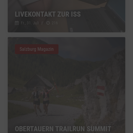
YouTube
zu YouTube
Details
Google Ireland Limited, Irland
Switch zum 
LIVEKONTAKT ZUR ISS
Fr., 31. Juli
//
216
Salzburg Magazin
OBERTAUERN TRAILRUN SUMMIT