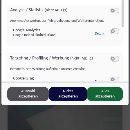
SALZBURG KOMPAKT 27.07.2026
Analyse / Statistik
(nicht IAB)
(1)
Switch zum 
Mo., 27. Juli. 2026
//
180
Anonyme Auswertung zur Fehlerbehebung und Weiterentwicklung
Google Analytics
zu Google Analyti
Details
Google Ireland Limited, Irland
Switch zum 
CLIPS AUS DIESER REGION
Targeting / Profiling / Werbung
(nicht IAB)
(1)
Switch zum 
Personalisierte Werbung außerhalb unserer Website
Salzburg kompakt
Google GTag
zu Google GTag
Details
Google Ireland Limited, Irland
Switch zum 
Auswahl
Nichts
Alles
akzeptieren
akzeptieren
akzeptieren
Sonstige Inhalte
(nicht IAB)
(2)
Switch zum 
Einbindung zusätzlicher Informationen
Vimeo
zu Vimeo