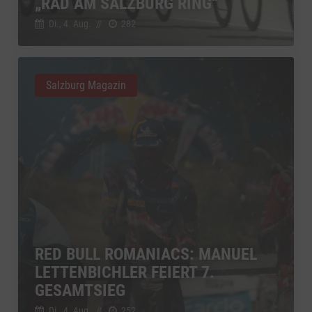
„RAD AM SALZBURG RING“
Di., 4. Aug.
//
282
Salzburg Magazin
RED BULL ROMANIACS: MANUEL
LETTENBICHLER FEIERT 7.
GESAMTSIEG
Di., 4. Aug.
//
252