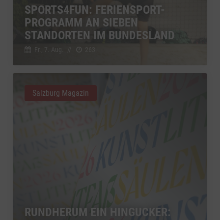
SPORTS4FUN: FERIENSPORT-
YouTube
zu YouTube
Details
PROGRAMM AN SIEBEN
Google Ireland Limited, Irland
Switch zum 
STANDORTEN IM BUNDESLAND
Fr., 7. Aug.
//
263
Salzburg Magazin
RUNDHERUM EIN HINGUCKER: