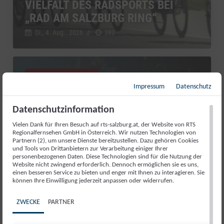
VIELFALT DES RADSPORTS BEI
„RAD AM SALZBURG RING“
Di., 4. Aug.. 2026
//
282
Salzburg Magazin
Impressum
Datenschutz
Datenschutzinformation
Vielen Dank für Ihren Besuch auf rts-salzburg.at, der Website von RTS
Regionalfernsehen GmbH in Österreich. Wir nutzen Technologien von
Partnern (2), um unsere Dienste bereitzustellen. Dazu gehören Cookies
und Tools von Drittanbietern zur Verarbeitung einiger Ihrer
personenbezogenen Daten. Diese Technologien sind für die Nutzung der
Website nicht zwingend erforderlich. Dennoch ermöglichen sie es uns,
einen besseren Service zu bieten und enger mit Ihnen zu interagieren. Sie
können Ihre Einwilligung jederzeit anpassen oder widerrufen.
RED BULL ROMANIACS: MANUEL
ZWECKE
PARTNER
LETTENBICHLER FEIERT 7.
GESAMTSIEG