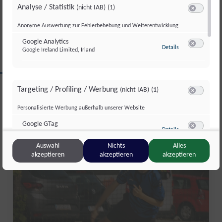
Analyse / Statistik
(nicht IAB)
(1)
Di., 4. Aug.. 2026
//
252
Switch zum 
Anonyme Auswertung zur Fehlerbehebung und Weiterentwicklung
Google Analytics
zu Google Analyti
Details
Google Ireland Limited, Irland
Switch zum 
CLIPS AUS DIESER REGION
Targeting / Profiling / Werbung
(nicht IAB)
(1)
Switch zum 
Personalisierte Werbung außerhalb unserer Website
Salzburg Magazin
Google GTag
zu Google GTag
Details
Google Ireland Limited, Irland
Switch zum 
Auswahl
Nichts
Alles
akzeptieren
akzeptieren
akzeptieren
Sonstige Inhalte
(nicht IAB)
(2)
Switch zum 
Einbindung zusätzlicher Informationen
Vimeo
zu Vimeo
Details
Vimeo Inc., USA
Switch zum 