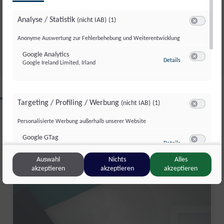
LETTENBICHLER FEIERT 7.
Analyse / Statistik
(nicht IAB)
(1)
GESAMTSIEG
Switch zum 
Anonyme Auswertung zur Fehlerbehebung und Weiterentwicklung
Di., 4. Aug.. 2026
//
252
Google Analytics
zu Google Analyti
Details
Google Ireland Limited, Irland
Switch zum 
CLIPS AUS DIESER REGION
Targeting / Profiling / Werbung
(nicht IAB)
(1)
Switch zum 
Personalisierte Werbung außerhalb unserer Website
Salzburg kompakt
Google GTag
zu Google GTag
Details
Google Ireland Limited, Irland
Switch zum 
Auswahl
Nichts
Alles
akzeptieren
akzeptieren
akzeptieren
Sonstige Inhalte
(nicht IAB)
(2)
Switch zum 
Einbindung zusätzlicher Informationen
Vimeo