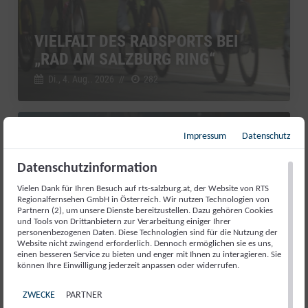
VIELFALT DES RADSPORTS BEI
„RAD AM SALZBURG RING“
Di., 4. Aug.. 2026
//
282
Impressum
Datenschutz
Salzburg Magazin
Datenschutzinformation
Vielen Dank für Ihren Besuch auf rts-salzburg.at, der Website von RTS
Regionalfernsehen GmbH in Österreich. Wir nutzen Technologien von
Partnern (2), um unsere Dienste bereitzustellen. Dazu gehören Cookies
und Tools von Drittanbietern zur Verarbeitung einiger Ihrer
personenbezogenen Daten. Diese Technologien sind für die Nutzung der
Website nicht zwingend erforderlich. Dennoch ermöglichen sie es uns,
einen besseren Service zu bieten und enger mit Ihnen zu interagieren. Sie
können Ihre Einwilligung jederzeit anpassen oder widerrufen.
ZWECKE
PARTNER
RED BULL ROMANIACS: MANUEL