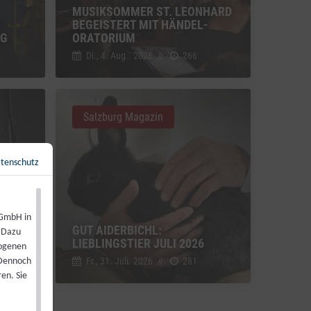
MUSIKSOMMER ST. LEONHARD
BEGEISTERT MIT HÄNDEL-
NG
ORATORIUM
Di., 4. Aug.. 2026
//
266
Salzburg Magazin
tenschutz
Zurück zur Übersicht
←
 GmbH in
GUT AIDERBICHL:
. Dazu
LIEBLINGSTIER JULI 2026
zogenen
Fr., 31. Juli. 2026
//
281
 Dennoch
en. Sie