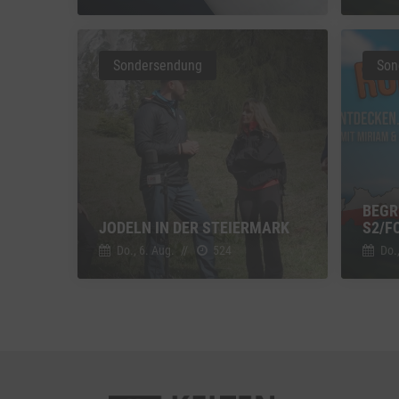
Vimeo
Vimeo 
Sondersendung
Son
YouTu
Google 
BEGR
JODELN IN DER STEIERMARK
2/FO
Do., 6. Aug.
//
524
Do.