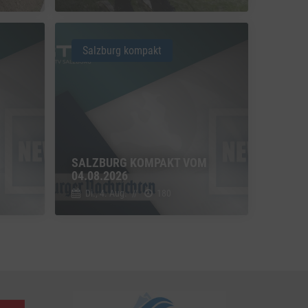
u Vimeo
Switch zum Einwilligen bzw. Ablehnen des Dienstes Vimeo
Salzburg kompakt
u YouTube
Switch zum Einwilligen bzw. Ablehnen des Dienstes YouTube
SALZBURG KOMPAKT VOM
04.08.2026
Di., 4. Aug.
//
180