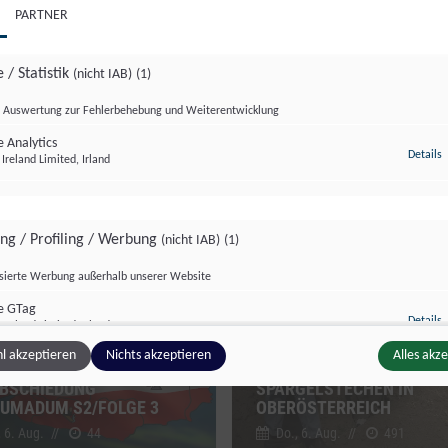
PARTNER
 / Statistik
(nicht IAB)
(1)
Auswertung zur Fehlerbehebung und Weiterentwicklung
 Analytics
z
Details
Ireland Limited, Irland
dersendung
Sondersendung
ing / Profiling / Werbung
(nicht IAB)
(1)
isierte Werbung außerhalb unserer Website
e GTag
z
Details
Ireland Limited, Irland
l akzeptieren
Nichts akzeptieren
Alles akz
BSCHIEDUNG
SPARGELSTECHEN IN
UMADUM S2/FOLGE 3
OBERÖSTERREICH
ge Inhalte
(nicht IAB)
(2)
, 6. Aug.
//
44
Do., 6. Aug.
//
491
g zusätzlicher Informationen