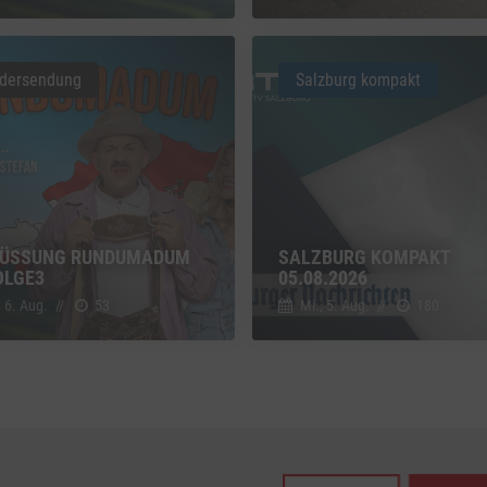
z
Details
Inc., USA
dersendung
Salzburg kompakt
be
z
Details
Ireland Limited, Irland
ÜSSUNG RUNDUMADUM S
SALZBURG KOMPAKT
LGE3
05.08.2026
, 6. Aug.
//
53
Mi., 5. Aug.
//
180