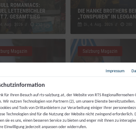
BULL ROMANIACS:
EL LETTENBICHLER
DIE HANKE BROTHERS BEI
RT 7. GESAMTSIEG
„TONSPUREN“ IN LEOGA
 4. Aug.. 2026
//
252
Di., 4. Aug.. 2026
//
280
zburg Magazin
Salzburg Magazin
Impressum
Da
chutzinformation
MAHL FÜR JEDERMANN:
nk für Ihren Besuch auf rts-salzburg.at, der Website von RTS Regionalfernsehen
ZENKÖCHE SPENDIEREN
h. Wir nutzen Technologien von Partnern (2), um unsere Dienste bereitzustellen
IS FESTMAHL
LIVEKONTAKT ZUR ISS
ookies und Tools von Drittanbietern zur Verarbeitung einiger Ihrer personenbe
 4. Aug.. 2026
//
230
Fr., 31. Juli. 2026
//
216
ese Technologien sind für die Nutzung der Website nicht zwingend erforderlich.
n sie es uns, einen besseren Service zu bieten und enger mit Ihnen zu interagier
re Einwilligung jederzeit anpassen oder widerrufen.