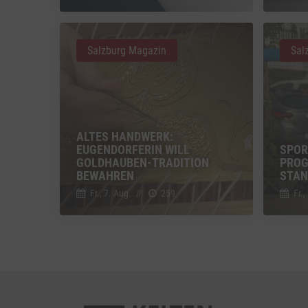
Vimeo
Vimeo 
Salzburg Magazin
Sal
YouTu
Google 
ALTES HANDWERK:
EUGENDORFERIN WILL
SPOR
GOLDHAUBEN-TRADITION
PROG
BEWAHREN
STAN
Fr., 7. Aug.
//
259
Fr.,