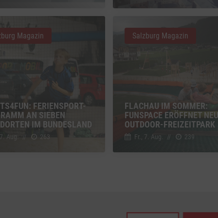
z
Details
Inc., USA
zburg Magazin
Salzburg Magazin
be
z
Details
Ireland Limited, Irland
TS4FUN: FERIENSPORT-
FLACHAU IM SOMMER:
RAMM AN SIEBEN
FUNSPACE ERÖFFNET NE
DORTEN IM BUNDESLAND
OUTDOOR-FREIZEITPARK
 7. Aug.
//
263
Fr., 7. Aug.
//
239