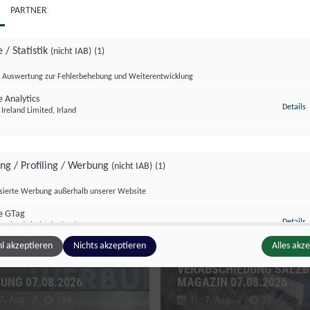
PARTNER
 / Statistik
(nicht IAB)
(1)
Auswertung zur Fehlerbehebung und Weiterentwicklung
 Analytics
z
Details
Ireland Limited, Irland
zburg Magazin
Salzburg Magazin
ing / Profiling / Werbung
(nicht IAB)
(1)
isierte Werbung außerhalb unserer Website
e GTag
z
Details
Ireland Limited, Irland
l akzeptieren
Nichts akzeptieren
Alles akz
VERABSCHIEDUNG SALZ
UNG 07.08.2026
MAGAZIN 07.08.2026
ge Inhalte
(nicht IAB)
(2)
 7. Aug.
//
180
Fr., 7. Aug.
//
38
g zusätzlicher Informationen