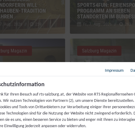
NDORFERIN WILL
SPORTS4FUN: FERIENSPO
HAUBEN-TRADITION
PROGRAMM AN SIEBEN
AHREN
STANDORTEN IM BUNDES
 7. Aug.. 2026
//
259
Fr., 7. Aug.. 2026
//
263
zburg Magazin
Salzburg Magazin
Impressum
Da
chutzinformation
nk für Ihren Besuch auf rts-salzburg.at, der Website von RTS Regionalfernsehen
DIENSTVERLÄNGERUNG:
VIELFALT DES RADSPORTS
h. Wir nutzen Technologien von Partnern (2), um unsere Dienste bereitzustellen
BRINGT DIE REFORM?
„RAD AM SALZBURG RING
ookies und Tools von Drittanbietern zur Verarbeitung einiger Ihrer personenbe
 7. Aug.. 2026
//
368
Di., 4. Aug.. 2026
//
282
ese Technologien sind für die Nutzung der Website nicht zwingend erforderlich.
n sie es uns, einen besseren Service zu bieten und enger mit Ihnen zu interagier
re Einwilligung jederzeit anpassen oder widerrufen.