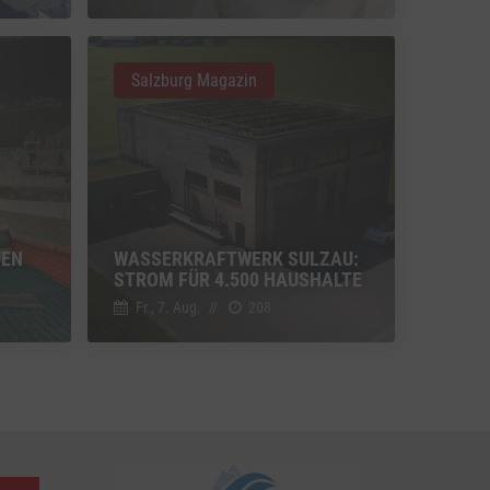
u Vimeo
Switch zum Einwilligen bzw. Ablehnen des Dienstes Vimeo
Salzburg Magazin
u YouTube
Switch zum Einwilligen bzw. Ablehnen des Dienstes YouTube
UEN
WASSERKRAFTWERK SULZAU:
STROM FÜR 4.500 HAUSHALTE
Fr., 7. Aug.
//
208