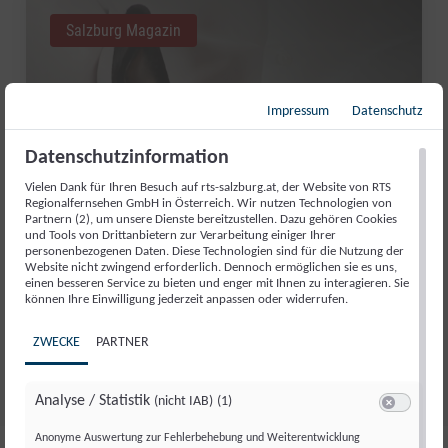
Salzburg Magazin
Impressum
Datenschutz
Datenschutzinformation
Vielen Dank für Ihren Besuch auf rts-salzburg.at, der Website von RTS
Regionalfernsehen GmbH in Österreich. Wir nutzen Technologien von
Partnern (2), um unsere Dienste bereitzustellen. Dazu gehören Cookies
und Tools von Drittanbietern zur Verarbeitung einiger Ihrer
personenbezogenen Daten. Diese Technologien sind für die Nutzung der
Website nicht zwingend erforderlich. Dennoch ermöglichen sie es uns,
einen besseren Service zu bieten und enger mit Ihnen zu interagieren. Sie
GUT AIDERBICHL: LIEBLINGSTIER
können Ihre Einwilligung jederzeit anpassen oder widerrufen.
JULI 2026
ZWECKE
PARTNER
Fr., 31. Juli. 2026
//
281
Analyse / Statistik
(nicht IAB)
(1)
Switch zum 
Anonyme Auswertung zur Fehlerbehebung und Weiterentwicklung