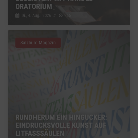
ORATORIUM
Di., 4. Aug.. 2026
//
266
Salzburg Magazin
RUNDHERUM EIN HINGUCKER:
EINDRUCKSVOLLE KUNST AUF
LITFASSSÄULEN