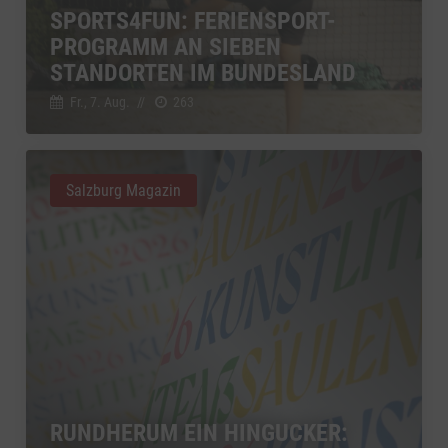
SPORTS4FUN: FERIENSPORT-
YouTube
zu YouTube
Details
PROGRAMM AN SIEBEN
Google Ireland Limited, Irland
Switch zum 
STANDORTEN IM BUNDESLAND
Fr., 7. Aug.
//
263
Salzburg Magazin
RUNDHERUM EIN HINGUCKER: