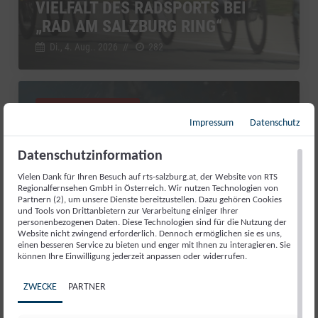
VIELFALT DES RADSPORTS BEI
„RAD AM SALZBURG RING“
Di., 4. Aug.. 2026
//
282
Salzburg Magazin
Impressum
Datenschutz
Datenschutzinformation
Vielen Dank für Ihren Besuch auf rts-salzburg.at, der Website von RTS
Regionalfernsehen GmbH in Österreich. Wir nutzen Technologien von
Partnern (2), um unsere Dienste bereitzustellen. Dazu gehören Cookies
und Tools von Drittanbietern zur Verarbeitung einiger Ihrer
personenbezogenen Daten. Diese Technologien sind für die Nutzung der
Website nicht zwingend erforderlich. Dennoch ermöglichen sie es uns,
einen besseren Service zu bieten und enger mit Ihnen zu interagieren. Sie
können Ihre Einwilligung jederzeit anpassen oder widerrufen.
RED BULL ROMANIACS: MANUEL
ZWECKE
PARTNER
LETTENBICHLER FEIERT 7.