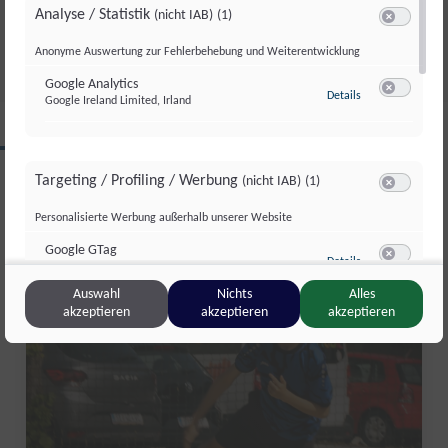
GESAMTSIEG
Analyse / Statistik
(nicht IAB)
(1)
Di., 4. Aug.. 2026
//
252
Switch zum 
Anonyme Auswertung zur Fehlerbehebung und Weiterentwicklung
Google Analytics
zu Google Analyti
Details
Google Ireland Limited, Irland
Switch zum 
CLIPS AUS DIESER REGION
Targeting / Profiling / Werbung
(nicht IAB)
(1)
Switch zum 
Personalisierte Werbung außerhalb unserer Website
Salzburg Magazin
Google GTag
zu Google GTag
Details
Google Ireland Limited, Irland
Switch zum 
Auswahl
Nichts
Alles
akzeptieren
akzeptieren
akzeptieren
Sonstige Inhalte
(nicht IAB)
(2)
Switch zum 
Einbindung zusätzlicher Informationen
Vimeo
zu Vimeo
Details
Vimeo Inc., USA
Switch zum 