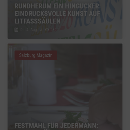
RUNDHERUM EIN HINGUCKER:
YouTube
zu YouTube
Details
EINDRUCKSVOLLE KUNST AUF
Google Ireland Limited, Irland
Switch zum 
LITFASSSÄULEN
Di., 4. Aug.
//
239
Salzburg Magazin
FESTMAHL FÜR JEDERMANN: