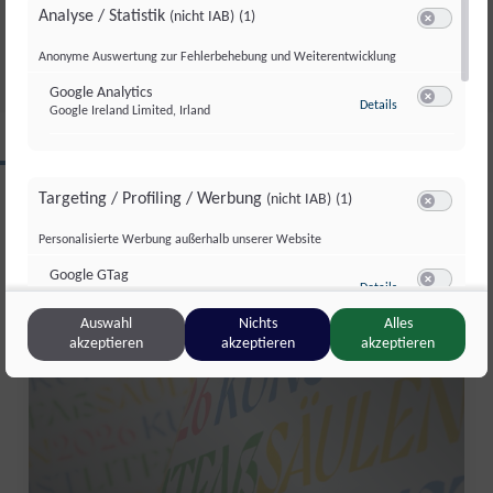
JULI 2026
Analyse / Statistik
(nicht IAB)
(1)
Fr., 31. Juli. 2026
//
281
Switch zum 
Anonyme Auswertung zur Fehlerbehebung und Weiterentwicklung
Google Analytics
zu Google Analyti
Details
Google Ireland Limited, Irland
Switch zum 
CLIPS AUS DIESER REGION
Targeting / Profiling / Werbung
(nicht IAB)
(1)
Switch zum 
Personalisierte Werbung außerhalb unserer Website
Salzburg Magazin
Google GTag
zu Google GTag
Details
Google Ireland Limited, Irland
Switch zum 
Auswahl
Nichts
Alles
akzeptieren
akzeptieren
akzeptieren
Sonstige Inhalte
(nicht IAB)
(2)
Switch zum 
Einbindung zusätzlicher Informationen
Vimeo
zu Vimeo
Details
Vimeo Inc., USA
Switch zum 