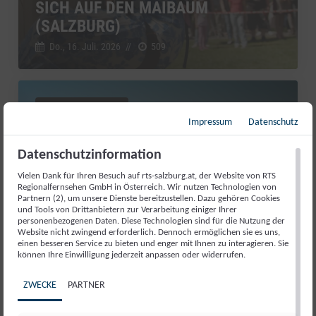
SICH AUF DEN MAIBAUM
(SALZBURG)
Do., 16. Juli. 2026
//
509
Sondersendung
Impressum
Datenschutz
Datenschutzinformation
Vielen Dank für Ihren Besuch auf rts-salzburg.at, der Website von RTS
Regionalfernsehen GmbH in Österreich. Wir nutzen Technologien von
Partnern (2), um unsere Dienste bereitzustellen. Dazu gehören Cookies
und Tools von Drittanbietern zur Verarbeitung einiger Ihrer
personenbezogenen Daten. Diese Technologien sind für die Nutzung der
Website nicht zwingend erforderlich. Dennoch ermöglichen sie es uns,
einen besseren Service zu bieten und enger mit Ihnen zu interagieren. Sie
können Ihre Einwilligung jederzeit anpassen oder widerrufen.
RUNDUMADUM – DAS LAND
ZWECKE
PARTNER
ENTDECKEN MIT MIRIAM UND