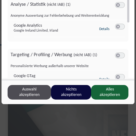
STEFAN
Analyse / Statistik
(nicht IAB)
(1)
Do., 9. Juli. 2026
//
1620
Switch zum 
Anonyme Auswertung zur Fehlerbehebung und Weiterentwicklung
Google Analytics
zu Google Analyti
Details
Google Ireland Limited, Irland
Switch zum 
CLIPS AUS DIESER REGION
Targeting / Profiling / Werbung
(nicht IAB)
(1)
Switch zum 
Personalisierte Werbung außerhalb unserer Website
Salzburg kompakt
Google GTag
zu Google GTag
Details
Google Ireland Limited, Irland
Switch zum 
Auswahl
Nichts
Alles
akzeptieren
akzeptieren
akzeptieren
Sonstige Inhalte
(nicht IAB)
(2)
Switch zum 
Einbindung zusätzlicher Informationen
Vimeo
zu Vimeo
Details
Vimeo Inc., USA
Switch zum 