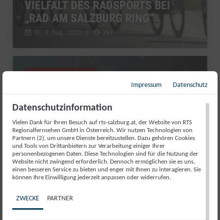
VIELFALT DES RADSPORTS BEI
„RAD AM SALZBURG RING“
Di., 4. Aug.. 2026
//
282
Salzburg Magazin
Impressum
Datenschutz
Datenschutzinformation
Vielen Dank für Ihren Besuch auf rts-salzburg.at, der Website von RTS
Regionalfernsehen GmbH in Österreich. Wir nutzen Technologien von
Partnern (2), um unsere Dienste bereitzustellen. Dazu gehören Cookies
und Tools von Drittanbietern zur Verarbeitung einiger Ihrer
personenbezogenen Daten. Diese Technologien sind für die Nutzung der
Website nicht zwingend erforderlich. Dennoch ermöglichen sie es uns,
einen besseren Service zu bieten und enger mit Ihnen zu interagieren. Sie
können Ihre Einwilligung jederzeit anpassen oder widerrufen.
RED BULL ROMANIACS: MANUEL
ZWECKE
PARTNER
LETTENBICHLER FEIERT 7.