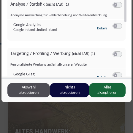
GESAMTSIEG
Analyse / Statistik
(nicht IAB)
(1)
Di., 4. Aug.. 2026
//
252
Switch zum 
Anonyme Auswertung zur Fehlerbehebung und Weiterentwicklung
Google Analytics
zu Google Analyti
Details
Google Ireland Limited, Irland
Switch zum 
CLIPS AUS DIESER REGION
Targeting / Profiling / Werbung
(nicht IAB)
(1)
Switch zum 
Personalisierte Werbung außerhalb unserer Website
Salzburg Magazin
Google GTag
zu Google GTag
Details
Google Ireland Limited, Irland
Switch zum 
Auswahl
Nichts
Alles
akzeptieren
akzeptieren
akzeptieren
Sonstige Inhalte
(nicht IAB)
(2)
Switch zum 
Einbindung zusätzlicher Informationen
Vimeo
zu Vimeo
Details
Vimeo Inc., USA
ALTES HANDWERK:
Switch zum 