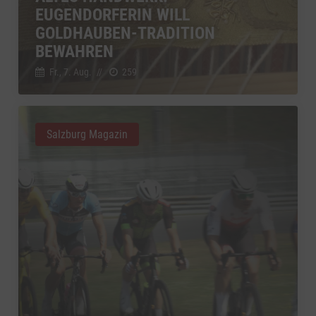
EUGENDORFERIN WILL
YouTube
zu YouTube
Details
GOLDHAUBEN-TRADITION
Google Ireland Limited, Irland
Switch zum 
BEWAHREN
Fr., 7. Aug.
//
259
Salzburg Magazin