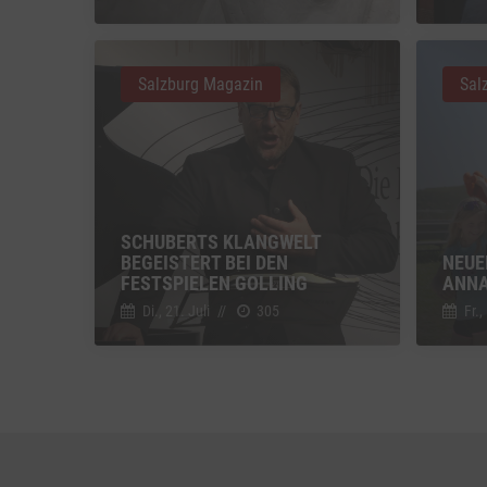
Vimeo
Vimeo 
Salzburg Magazin
Sal
YouTu
Google 
SCHUBERTS KLANGWELT
BEGEISTERT BEI DEN
NEUE
FESTSPIELEN GOLLING
ANNA
Di., 21. Juli
//
305
Fr.,