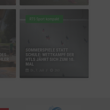
u Vimeo
Switch zum Einwilligen bzw. Ablehnen des Dienstes Vimeo
RTS Sport kompakt
u YouTube
Switch zum Einwilligen bzw. Ablehnen des Dienstes YouTube
SOMMERSPIELE STATT
DES
SCHULE: WETTKAMPF DER
HLER
HTLS JÄHRT SICH ZUM 10.
MAL
Di., 7. Juli
//
263