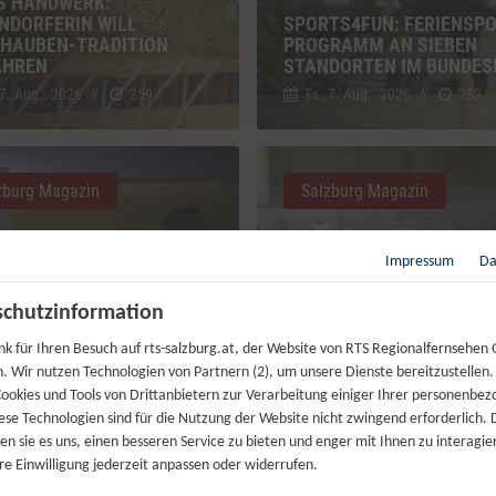
S HANDWERK:
NDORFERIN WILL
SPORTS4FUN: FERIENSPO
HAUBEN-TRADITION
PROGRAMM AN SIEBEN
AHREN
STANDORTEN IM BUNDES
 7. Aug.. 2026
//
259
Fr., 7. Aug.. 2026
//
263
zburg Magazin
Salzburg Magazin
Impressum
Da
chutzinformation
nk für Ihren Besuch auf rts-salzburg.at, der Website von RTS Regionalfernsehen
DIENSTVERLÄNGERUNG:
VIELFALT DES RADSPORTS
h. Wir nutzen Technologien von Partnern (2), um unsere Dienste bereitzustellen
BRINGT DIE REFORM?
„RAD AM SALZBURG RING
ookies und Tools von Drittanbietern zur Verarbeitung einiger Ihrer personenbe
ese Technologien sind für die Nutzung der Website nicht zwingend erforderlich.
 7. Aug.. 2026
//
368
Di., 4. Aug.. 2026
//
282
n sie es uns, einen besseren Service zu bieten und enger mit Ihnen zu interagier
re Einwilligung jederzeit anpassen oder widerrufen.