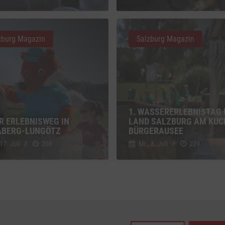
z
Details
Inc., USA
zburg Magazin
Salzburg Magazin
be
z
Details
Ireland Limited, Irland
1. WASSERERLEBNISTAG 
R ERLEBNISWEG IN
LAND SALZBURG AM KUC
BERG-LUNGÖTZ
BÜRGERAUSEE
 17. Juli
//
208
Mi., 8. Juli
//
239