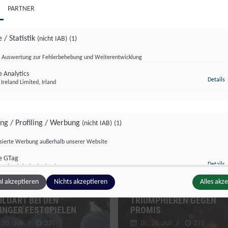
PARTNER
 / Statistik
(nicht IAB)
(1)
Auswertung zur Fehlerbehebung und Weiterentwicklung
 Analytics
z
Details
Ireland Limited, Irland
tur Format
Salzburg Magazin
ing / Profiling / Werbung
(nicht IAB)
(1)
isierte Werbung außerhalb unserer Website
e GTag
z
Details
Ireland Limited, Irland
PROMITURNIER: KIDS DER
l akzeptieren
Nichts akzeptieren
Alles akz
RT TRIFFT ZULU:
SOCCER ACADEMY
LUART BEI DEN
TRIUMPHIEREN GEGEN
ge Inhalte
(nicht IAB)
(2)
INGER FESTSPIELEN
PROMIS
 30. Juli
//
231
Di., 28. Juli
//
210
g zusätzlicher Informationen