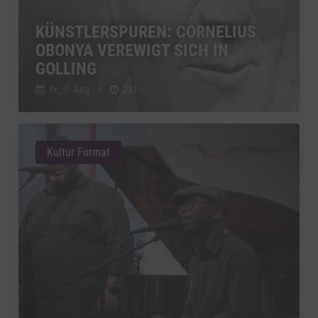
Switch zum 
YouTube
KÜNSTLERSPUREN: CORNELIUS
zu YouTube
Details
Google Ireland Limited, Irland
Switch zum 
OBONYA VEREWIGT SICH IN
GOLLING
Fr., 7. Aug.
//
221
Kultur Format