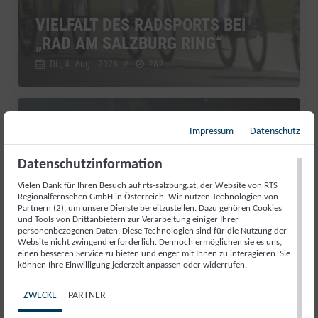
VIELFALT DES RADSPORTS BEI
„RAD AM SALZBURG RING“
Di., 4. Aug.. 2026
//
282
Salzburg Magazin
Impressum
Datenschutz
Datenschutzinformation
Vielen Dank für Ihren Besuch auf rts-salzburg.at, der Website von RTS
Regionalfernsehen GmbH in Österreich. Wir nutzen Technologien von
Partnern (2), um unsere Dienste bereitzustellen. Dazu gehören Cookies
und Tools von Drittanbietern zur Verarbeitung einiger Ihrer
personenbezogenen Daten. Diese Technologien sind für die Nutzung der
Website nicht zwingend erforderlich. Dennoch ermöglichen sie es uns,
einen besseren Service zu bieten und enger mit Ihnen zu interagieren. Sie
können Ihre Einwilligung jederzeit anpassen oder widerrufen.
RED BULL ROMANIACS: MANUEL
ZWECKE
PARTNER
LETTENBICHLER FEIERT 7.