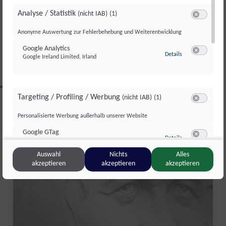
GESAMTSIEG
Analyse / Statistik
(nicht IAB)
(1)
Switch zum 
Di., 4. Aug.. 2026
//
252
Anonyme Auswertung zur Fehlerbehebung und Weiterentwicklung
Google Analytics
zu Google Analyti
Details
Google Ireland Limited, Irland
Switch zum 
CLIPS AUS DIESER REGION
Targeting / Profiling / Werbung
(nicht IAB)
(1)
Switch zum 
Personalisierte Werbung außerhalb unserer Website
Salzburg Magazin
Google GTag
zu Google GTag
Details
Google Ireland Limited, Irland
Switch zum 
Auswahl
Nichts
Alles
akzeptieren
akzeptieren
akzeptieren
Sonstige Inhalte
(nicht IAB)
(2)
Switch zum 
Einbindung zusätzlicher Informationen
Vimeo
zu Vimeo
Details
Vimeo Inc., USA