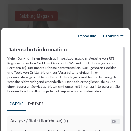
Salzburg Magazin
Impressum
Datenschutz
Datenschutzinformation
Vielen Dank für Ihren Besuch auf rts-salzburg.at, der Website von RTS
Regionalfernsehen GmbH in Österreich. Wir nutzen Technologien von
Partnern (2), um unsere Dienste bereitzustellen. Dazu gehören Cookies
und Tools von Drittanbietern zur Verarbeitung einiger Ihrer
personenbezogenen Daten. Diese Technologien sind für die Nutzung der
Website nicht zwingend erforderlich. Dennoch ermöglichen sie es uns,
einen besseren Service zu bieten und enger mit Ihnen zu interagieren. Sie
können Ihre Einwilligung jederzeit anpassen oder widerrufen.
GUT AIDERBICHL: LIEBLINGSTIER
JULI 2026
ZWECKE
PARTNER
Fr., 31. Juli. 2026
//
281
Analyse / Statistik
(nicht IAB)
(1)
Switch zum 