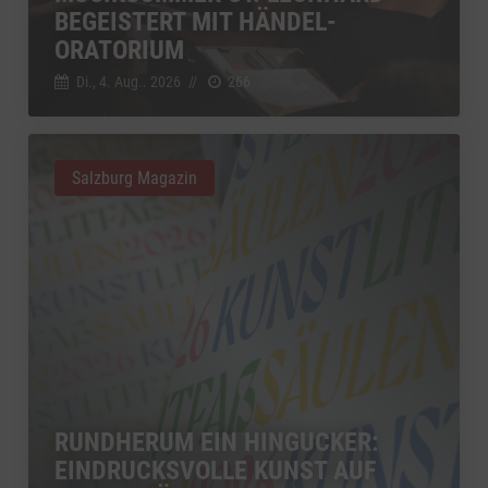
BEGEISTERT MIT HÄNDEL-
ORATORIUM
Di., 4. Aug.. 2026
//
266
Salzburg Magazin
RUNDHERUM EIN HINGUCKER:
EINDRUCKSVOLLE KUNST AUF