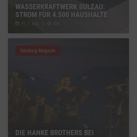
YouTube
WASSERKRAFTWERK SULZAU:
zu YouTube
Details
Google Ireland Limited, Irland
Switch zum 
STROM FÜR 4.500 HAUSHALTE
Fr., 7. Aug.
//
208
Salzburg Magazin
DIE HANKE BROTHERS BEI