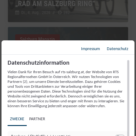
„RAD AM SALZBURG RING“
Di., 4. Aug.. 2026
//
282
Salzburg Magazin
Impressum
Datenschutz
Datenschutzinformation
Vielen Dank für Ihren Besuch auf rts-salzburg.at, der Website von RTS
Regionalfernsehen GmbH in Österreich. Wir nutzen Technologien von
Partnern (2), um unsere Dienste bereitzustellen. Dazu gehören Cookies
und Tools von Drittanbietern zur Verarbeitung einiger Ihrer
personenbezogenen Daten. Diese Technologien sind für die Nutzung der
Website nicht zwingend erforderlich. Dennoch ermöglichen sie es uns,
einen besseren Service zu bieten und enger mit Ihnen zu interagieren. Sie
können Ihre Einwilligung jederzeit anpassen oder widerrufen.
RED BULL ROMANIACS: MANUEL
LETTENBICHLER FEIERT 7.
ZWECKE
PARTNER
GESAMTSIEG