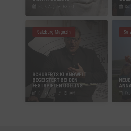
Einbindun
Fr., 7. Aug.
//
221
Do.,
Vimeo
Vimeo 
YouTu
Salzburg Magazin
Sal
Google 
SCHUBERTS KLANGWELT
BEGEISTERT BEI DEN
NEUE
FESTSPIELEN GOLLING
ANNA
Di., 21. Juli
//
305
Fr.,