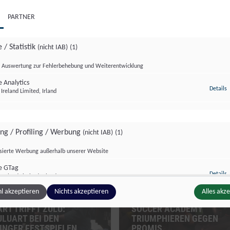
PARTNER
 / Statistik
(nicht IAB)
(1)
Auswertung zur Fehlerbehebung und Weiterentwicklung
 Analytics
z
Details
Ireland Limited, Irland
ing / Profiling / Werbung
(nicht IAB)
(1)
tur Format
Salzburg Magazin
isierte Werbung außerhalb unserer Website
e GTag
z
Details
Ireland Limited, Irland
l akzeptieren
Nichts akzeptieren
Alles akz
PROMITURNIER: KIDS DER
RT TRIFFT ZULU:
SOCCER ACADEMY
LUART BEI DEN
TRIUMPHIEREN GEGEN
ge Inhalte
(nicht IAB)
(2)
INGER FESTSPIELEN
PROMIS