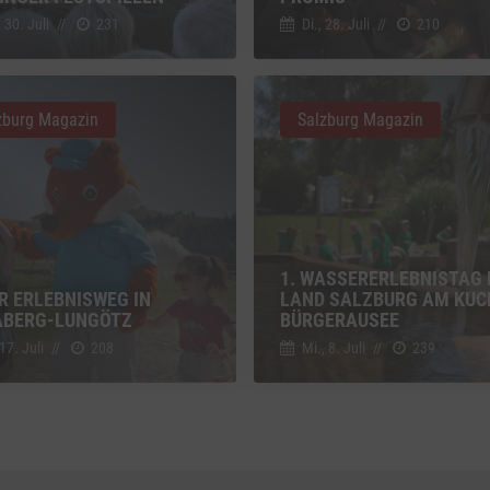
g zusätzlicher Informationen
 30. Juli
//
231
Di., 28. Juli
//
210
z
Details
Inc., USA
be
zburg Magazin
Salzburg Magazin
z
Details
Ireland Limited, Irland
1. WASSERERLEBNISTAG 
R ERLEBNISWEG IN
LAND SALZBURG AM KUC
BERG-LUNGÖTZ
BÜRGERAUSEE
 17. Juli
//
208
Mi., 8. Juli
//
239