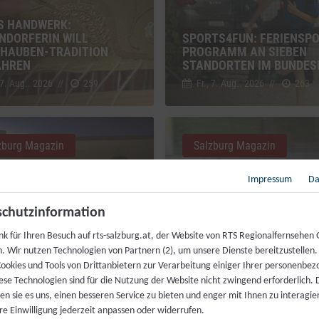
S HANDWERK:
NDORFERIN WILL
SPORTS4FUN: FERIENSPO
HAUBEN-TRADITION
PROGRAMM AN SIEBEN
AHREN
STANDORTEN IM BUNDES
 7. Aug.. 2026
//
259
Fr., 7. Aug.. 2026
//
263
zburg Magazin
Salzburg Magazin
Impressum
Da
chutzinformation
nk für Ihren Besuch auf rts-salzburg.at, der Website von RTS Regionalfernsehen
h. Wir nutzen Technologien von Partnern (2), um unsere Dienste bereitzustellen
DIENSTVERLÄNGERUNG:
VIELFALT DES RADSPORTS
ookies und Tools von Drittanbietern zur Verarbeitung einiger Ihrer personenbe
BRINGT DIE REFORM?
„RAD AM SALZBURG RING
ese Technologien sind für die Nutzung der Website nicht zwingend erforderlich.
 7. Aug.. 2026
//
368
Di., 4. Aug.. 2026
//
282
n sie es uns, einen besseren Service zu bieten und enger mit Ihnen zu interagier
re Einwilligung jederzeit anpassen oder widerrufen.