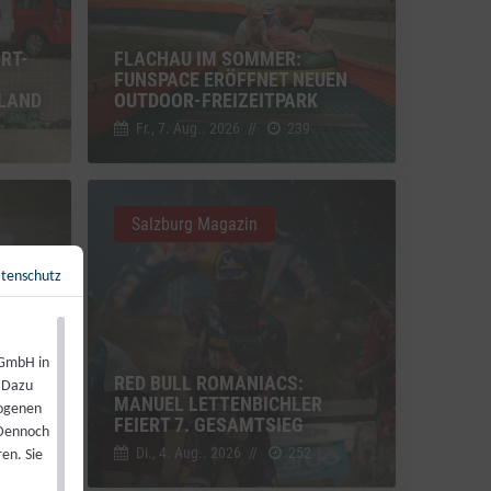
RT-
FLACHAU IM SOMMER:
FUNSPACE ERÖFFNET NEUEN
LAND
OUTDOOR-FREIZEITPARK
Fr., 7. Aug.. 2026
//
239
Salzburg Magazin
tenschutz
Zurück zur Übersicht
←
 GmbH in
RED BULL ROMANIACS:
. Dazu
 BEI
MANUEL LETTENBICHLER
zogenen
“
FEIERT 7. GESAMTSIEG
 Dennoch
Di., 4. Aug.. 2026
//
252
en. Sie