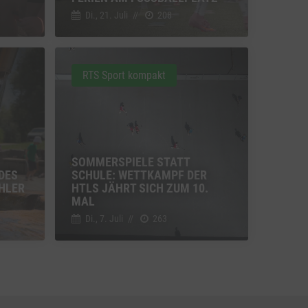
Di., 21. Juli
//
208
u Vimeo
Switch zum Einwilligen bzw. Ablehnen des Dienstes Vimeo
RTS Sport kompakt
u YouTube
Switch zum Einwilligen bzw. Ablehnen des Dienstes YouTube
SOMMERSPIELE STATT
DES
SCHULE: WETTKAMPF DER
HLER
HTLS JÄHRT SICH ZUM 10.
MAL
Di., 7. Juli
//
263