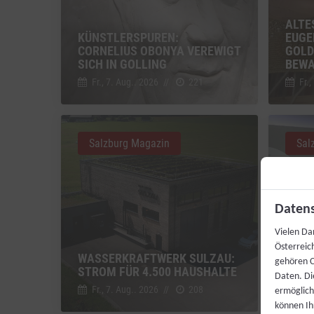
ALTE
KÜNSTLERSPUREN:
EUGE
CORNELIUS OBONYA VEREWIGT
GOLD
SICH IN GOLLING
BEW
Fr., 7. Aug.. 2026
//
221
Fr.,
Salzburg Magazin
Sal
Datens
Vielen Da
Österreic
WASSERKRAFTWERK SULZAU:
WEHR
gehören C
STROM FÜR 4.500 HAUSHALTE
WAS 
Daten. Di
Fr., 7. Aug.. 2026
//
208
Fr.,
ermögliche
können Ih