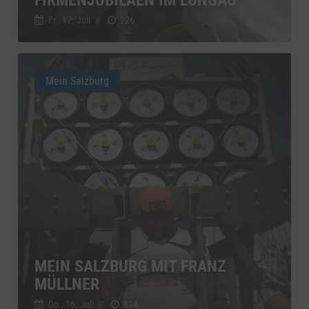
Fr., 17. Juli
//
226
Mein Salzburg
MEIN SALZBURG MIT FRANZ
MÜLLNER
Do., 16. Juli
//
814