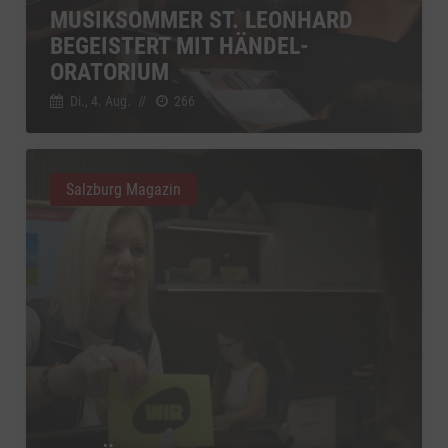
MUSIKSOMMER ST. LEONHARD
YouTube
zu YouTube
Details
BEGEISTERT MIT HÄNDEL-
Google Ireland Limited, Irland
Switch zum 
ORATORIUM
Di., 4. Aug.
//
266
Salzburg Magazin