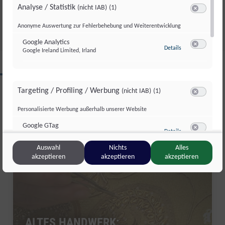
GESAMTSIEG
Analyse / Statistik
(nicht IAB)
(1)
Di., 4. Aug.. 2026
//
252
Switch zum 
Anonyme Auswertung zur Fehlerbehebung und Weiterentwicklung
Google Analytics
zu Google Analyti
Details
Google Ireland Limited, Irland
Switch zum 
CLIPS AUS DIESER REGION
Targeting / Profiling / Werbung
(nicht IAB)
(1)
Switch zum 
Personalisierte Werbung außerhalb unserer Website
Salzburg Magazin
Google GTag
zu Google GTag
Details
Google Ireland Limited, Irland
Switch zum 
Auswahl
Nichts
Alles
akzeptieren
akzeptieren
akzeptieren
Sonstige Inhalte
(nicht IAB)
(2)
Switch zum 
Einbindung zusätzlicher Informationen
Vimeo
zu Vimeo
Details
Vimeo Inc., USA
ALTES HANDWERK:
Switch zum 