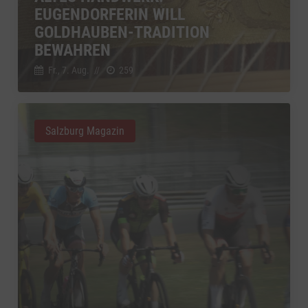
EUGENDORFERIN WILL
YouTube
zu YouTube
Details
GOLDHAUBEN-TRADITION
Google Ireland Limited, Irland
Switch zum 
BEWAHREN
Fr., 7. Aug.
//
259
Salzburg Magazin