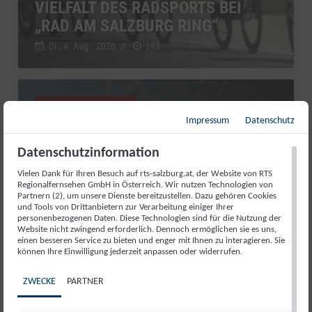
VIELFALT DES RADSPORTS BEI
„RAD AM SALZBURG RING“
Di., 4. Aug.. 2026
//
282
Salzburg Magazin
Impressum
Datenschutz
Datenschutzinformation
Vielen Dank für Ihren Besuch auf rts-salzburg.at, der Website von RTS
Regionalfernsehen GmbH in Österreich. Wir nutzen Technologien von
Partnern (2), um unsere Dienste bereitzustellen. Dazu gehören Cookies
und Tools von Drittanbietern zur Verarbeitung einiger Ihrer
personenbezogenen Daten. Diese Technologien sind für die Nutzung der
Website nicht zwingend erforderlich. Dennoch ermöglichen sie es uns,
einen besseren Service zu bieten und enger mit Ihnen zu interagieren. Sie
können Ihre Einwilligung jederzeit anpassen oder widerrufen.
RED BULL ROMANIACS: MANUEL
ZWECKE
PARTNER
LETTENBICHLER FEIERT 7.