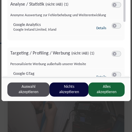
Analyse / Statistik
(nicht IAB)
(1)
Fr., 31. Juli. 2026
//
281
Switch zum 
Anonyme Auswertung zur Fehlerbehebung und Weiterentwicklung
Google Analytics
zu Google Analyti
Details
Google Ireland Limited, Irland
Switch zum 
CLIPS AUS DIESER REGION
Targeting / Profiling / Werbung
(nicht IAB)
(1)
Switch zum 
Personalisierte Werbung außerhalb unserer Website
Salzburg Magazin
Google GTag
zu Google GTag
Details
Google Ireland Limited, Irland
Switch zum 
Auswahl
Nichts
Alles
akzeptieren
akzeptieren
akzeptieren
Sonstige Inhalte
(nicht IAB)
(2)
Switch zum 
Einbindung zusätzlicher Informationen
Vimeo
zu Vimeo
Details
Vimeo Inc., USA
Switch zum 