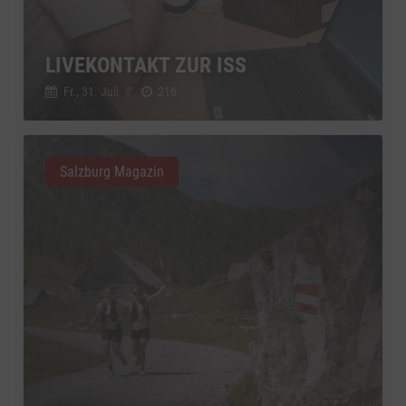
YouTube
zu YouTube
Details
Google Ireland Limited, Irland
Switch zum 
LIVEKONTAKT ZUR ISS
Fr., 31. Juli
//
216
Salzburg Magazin