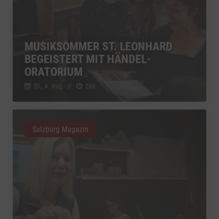
Vimeo
zu Vimeo
Details
Vimeo Inc., USA
Switch zum 
YouTube
zu YouTube
Details
Google Ireland Limited, Irland
Switch zum 
MUSIKSOMMER ST. LEONHARD
BEGEISTERT MIT HÄNDEL-
ORATORIUM
Di., 4. Aug.
//
266
Salzburg Magazin