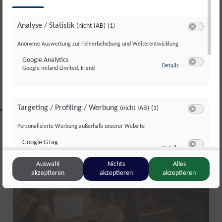
RED BULL ROMANIACS: MANUEL
LETTENBICHLER FEIERT 7.
Analyse / Statistik
(nicht IAB)
(1)
GESAMTSIEG
Switch zum 
Anonyme Auswertung zur Fehlerbehebung und Weiterentwicklung
Di., 4. Aug.. 2026
//
252
Google Analytics
zu Google Analyti
Details
Google Ireland Limited, Irland
Switch zum 
CLIPS AUS DIESER REGION
Targeting / Profiling / Werbung
(nicht IAB)
(1)
Switch zum 
Personalisierte Werbung außerhalb unserer Website
Google GTag
zu Google GTag
Salzburg Magazin
Details
Google Ireland Limited, Irland
Switch zum 
Auswahl
Nichts
Alles
akzeptieren
akzeptieren
akzeptieren
Sonstige Inhalte
(nicht IAB)
(2)
Switch zum 
Einbindung zusätzlicher Informationen