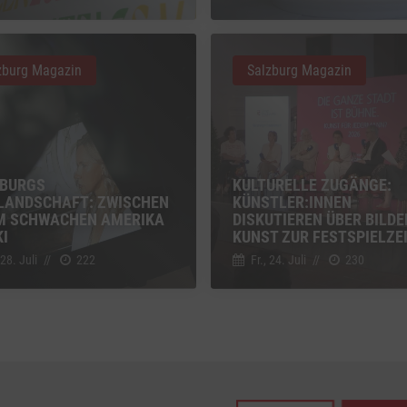
z
Details
Inc., USA
zburg Magazin
Salzburg Magazin
be
z
Details
Ireland Limited, Irland
BURGS
KULTURELLE ZUGÄNGE:
LANDSCHAFT: ZWISCHEN
KÜNSTLER:INNEN
M SCHWACHEN AMERIKA
DISKUTIEREN ÜBER BILD
KI
KUNST ZUR FESTSPIELZE
 28. Juli
//
222
Fr., 24. Juli
//
230