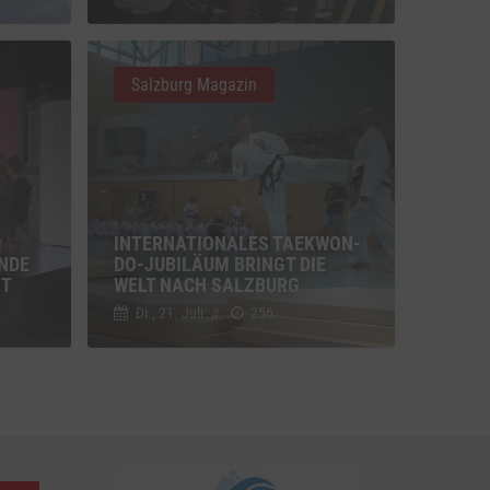
u Vimeo
Switch zum Einwilligen bzw. Ablehnen des Dienstes Vimeo
Salzburg Magazin
u YouTube
Switch zum Einwilligen bzw. Ablehnen des Dienstes YouTube
INTERNATIONALES TAEKWON-
ENDE
DO-JUBILÄUM BRINGT DIE
IT
WELT NACH SALZBURG
Di., 21. Juli
//
256