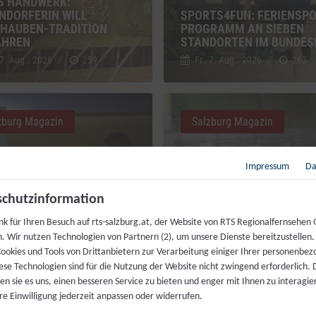
S HANDWERK:
NDORFERIN WILL
SPORTS4FUN: FERIENSPO
HAUBEN-TRADITION
PROGRAMM AN SIEBEN
AHREN
STANDORTEN IM BUNDES
 7. Aug.. 2026
//
259
Fr., 7. Aug.. 2026
//
263
zburg Magazin
Salzburg Magazin
Impressum
Da
chutzinformation
nk für Ihren Besuch auf rts-salzburg.at, der Website von RTS Regionalfernsehen
DIENSTVERLÄNGERUNG:
VIELFALT DES RADSPORTS
h. Wir nutzen Technologien von Partnern (2), um unsere Dienste bereitzustellen
BRINGT DIE REFORM?
„RAD AM SALZBURG RING
ookies und Tools von Drittanbietern zur Verarbeitung einiger Ihrer personenbe
ese Technologien sind für die Nutzung der Website nicht zwingend erforderlich.
 7. Aug.. 2026
//
368
Di., 4. Aug.. 2026
//
282
n sie es uns, einen besseren Service zu bieten und enger mit Ihnen zu interagier
re Einwilligung jederzeit anpassen oder widerrufen.