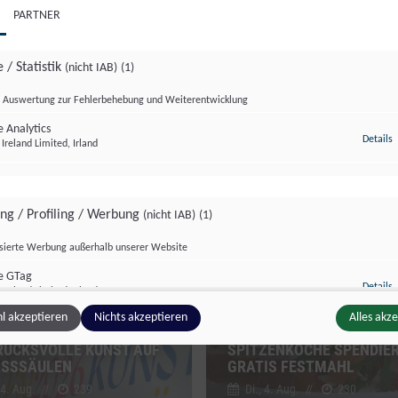
PARTNER
 / Statistik
(nicht IAB)
(1)
Auswertung zur Fehlerbehebung und Weiterentwicklung
 Analytics
z
Details
Ireland Limited, Irland
zburg Magazin
Salzburg Magazin
ing / Profiling / Werbung
(nicht IAB)
(1)
isierte Werbung außerhalb unserer Website
e GTag
z
Details
Ireland Limited, Irland
l akzeptieren
Nichts akzeptieren
Alles akz
HERUM EIN HINGUCKER:
FESTMAHL FÜR JEDERMA
RUCKSVOLLE KUNST AUF
SPITZENKÖCHE SPENDIE
ge Inhalte
(nicht IAB)
(2)
ASSSÄULEN
GRATIS FESTMAHL
 4. Aug.
//
239
Di., 4. Aug.
//
230
g zusätzlicher Informationen