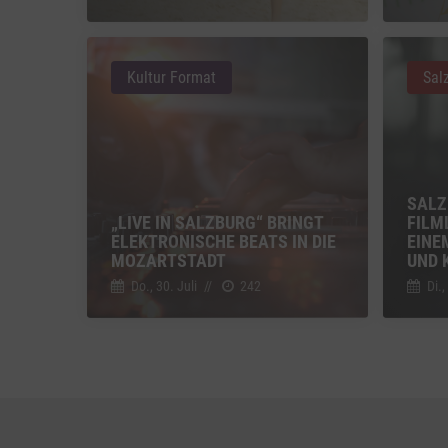
Vimeo
Vimeo 
Kultur Format
Sal
YouTu
Google 
SALZ
„LIVE IN SALZBURG“ BRINGT
FILM
ELEKTRONISCHE BEATS IN DIE
EINE
MOZARTSTADT
UND 
Do., 30. Juli
//
242
Di.,