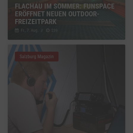
FLACHAU IM SOMMER: FUNSPACE
YouTube
zu YouTube
Details
ERÖFFNET NEUEN OUTDOOR-
Google Ireland Limited, Irland
Switch zum 
FREIZEITPARK
Fr., 7. Aug.
//
239
Salzburg Magazin