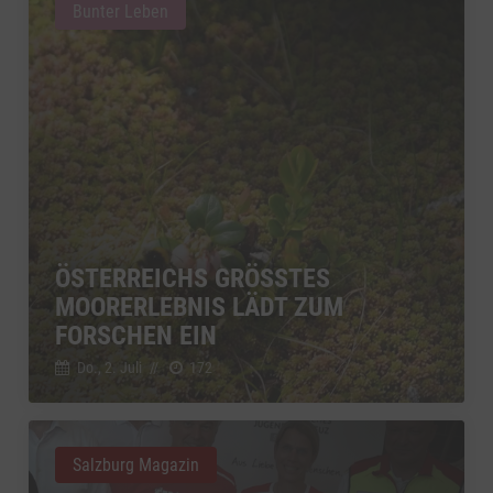
Bunter Leben
ÖSTERREICHS GRÖSSTES M
OORERLEBNIS LÄDT ZUM F
ORSCHEN EIN
Do., 2. Juli
//
172
Salzburg Magazin