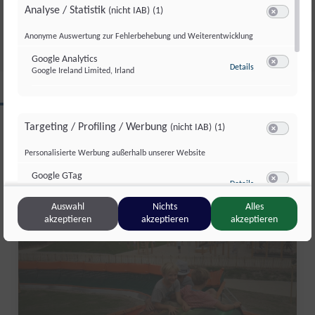
GESAMTSIEG
Analyse / Statistik
(nicht IAB)
(1)
Di., 4. Aug.. 2026
//
252
Switch zum 
Anonyme Auswertung zur Fehlerbehebung und Weiterentwicklung
Google Analytics
zu Google Analyti
Details
Google Ireland Limited, Irland
Switch zum 
CLIPS AUS DIESER REGION
Targeting / Profiling / Werbung
(nicht IAB)
(1)
Switch zum 
Personalisierte Werbung außerhalb unserer Website
Salzburg Magazin
Google GTag
zu Google GTag
Details
Google Ireland Limited, Irland
Switch zum 
Auswahl
Nichts
Alles
akzeptieren
akzeptieren
akzeptieren
Sonstige Inhalte
(nicht IAB)
(2)
Switch zum 
Einbindung zusätzlicher Informationen
Vimeo
zu Vimeo
Details
Vimeo Inc., USA
Switch zum 