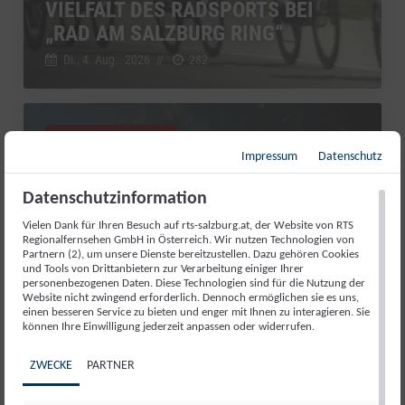
VIELFALT DES RADSPORTS BEI
„RAD AM SALZBURG RING“
Di., 4. Aug.. 2026
//
282
Salzburg Magazin
Impressum
Datenschutz
Datenschutzinformation
Vielen Dank für Ihren Besuch auf rts-salzburg.at, der Website von RTS
Regionalfernsehen GmbH in Österreich. Wir nutzen Technologien von
Partnern (2), um unsere Dienste bereitzustellen. Dazu gehören Cookies
und Tools von Drittanbietern zur Verarbeitung einiger Ihrer
personenbezogenen Daten. Diese Technologien sind für die Nutzung der
Website nicht zwingend erforderlich. Dennoch ermöglichen sie es uns,
einen besseren Service zu bieten und enger mit Ihnen zu interagieren. Sie
können Ihre Einwilligung jederzeit anpassen oder widerrufen.
RED BULL ROMANIACS: MANUEL
ZWECKE
PARTNER
LETTENBICHLER FEIERT 7.