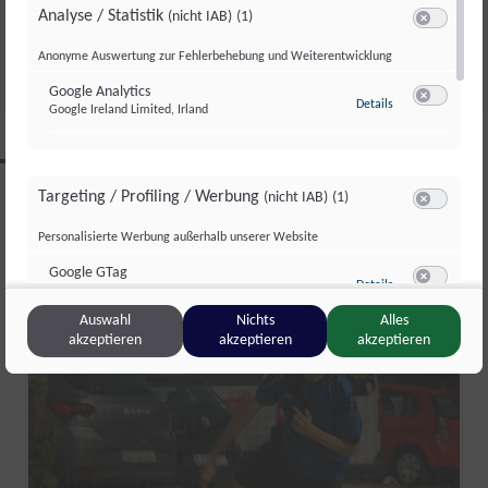
GESAMTSIEG
Analyse / Statistik
(nicht IAB)
(1)
Di., 4. Aug.. 2026
//
252
Switch zum 
Anonyme Auswertung zur Fehlerbehebung und Weiterentwicklung
Google Analytics
zu Google Analyti
Details
Google Ireland Limited, Irland
Switch zum 
CLIPS AUS DIESER REGION
Targeting / Profiling / Werbung
(nicht IAB)
(1)
Switch zum 
Personalisierte Werbung außerhalb unserer Website
Salzburg Magazin
Google GTag
zu Google GTag
Details
Google Ireland Limited, Irland
Switch zum 
Auswahl
Nichts
Alles
akzeptieren
akzeptieren
akzeptieren
Sonstige Inhalte
(nicht IAB)
(2)
Switch zum 
Einbindung zusätzlicher Informationen
Vimeo
zu Vimeo
Details
Vimeo Inc., USA
Switch zum 