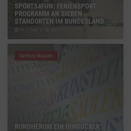
SPORTS4FUN: FERIENSPORT-
YouTube
zu YouTube
Details
PROGRAMM AN SIEBEN
Google Ireland Limited, Irland
Switch zum 
STANDORTEN IM BUNDESLAND
Fr., 7. Aug.
//
263
Salzburg Magazin
RUNDHERUM EIN HINGUCKER: