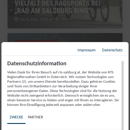
VIELFALT DES RADSPORTS BEI
„RAD AM SALZBURG RING“
Di., 4. Aug.. 2026
//
282
Salzburg Magazin
Impressum
Datenschutz
Datenschutzinformation
Vielen Dank für Ihren Besuch auf rts-salzburg.at, der Website von RTS
Regionalfernsehen GmbH in Österreich. Wir nutzen Technologien von
Partnern (2), um unsere Dienste bereitzustellen. Dazu gehören Cookies
und Tools von Drittanbietern zur Verarbeitung einiger Ihrer
personenbezogenen Daten. Diese Technologien sind für die Nutzung der
Website nicht zwingend erforderlich. Dennoch ermöglichen sie es uns,
einen besseren Service zu bieten und enger mit Ihnen zu interagieren. Sie
können Ihre Einwilligung jederzeit anpassen oder widerrufen.
RED BULL ROMANIACS: MANUEL
ZWECKE
PARTNER
LETTENBICHLER FEIERT 7.