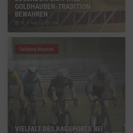
YouTube
GOLDHAUBEN-TRADITION
zu YouTube
Details
Google Ireland Limited, Irland
Switch zum 
BEWAHREN
Fr., 7. Aug.
//
259
Salzburg Magazin
VIELFALT DES RADSPORTS BEI