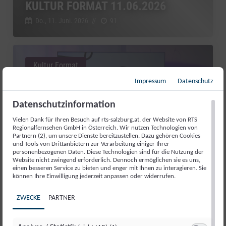
KULTUR FORMAT 11.06.2026
Do., 11. Juni. 2026
//
91
Kultur Format
Impressum
Datenschutz
Datenschutzinformation
Vielen Dank für Ihren Besuch auf rts-salzburg.at, der Website von RTS
Regionalfernsehen GmbH in Österreich. Wir nutzen Technologien von
Partnern (2), um unsere Dienste bereitzustellen. Dazu gehören Cookies
und Tools von Drittanbietern zur Verarbeitung einiger Ihrer
personenbezogenen Daten. Diese Technologien sind für die Nutzung der
Website nicht zwingend erforderlich. Dennoch ermöglichen sie es uns,
einen besseren Service zu bieten und enger mit Ihnen zu interagieren. Sie
können Ihre Einwilligung jederzeit anpassen oder widerrufen.
VON GROSSEN BÜHNEN UND E
IGENEM STUDIO: SEPP G
ZWECKE
PARTNER
APPMAIER IM TALK