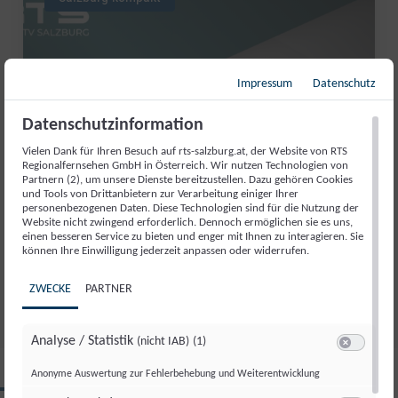
Impressum
Datenschutz
Datenschutzinformation
Vielen Dank für Ihren Besuch auf rts-salzburg.at, der Website von RTS
Regionalfernsehen GmbH in Österreich. Wir nutzen Technologien von
Partnern (2), um unsere Dienste bereitzustellen. Dazu gehören Cookies
und Tools von Drittanbietern zur Verarbeitung einiger Ihrer
personenbezogenen Daten. Diese Technologien sind für die Nutzung der
Website nicht zwingend erforderlich. Dennoch ermöglichen sie es uns,
SALZBURG KOMPAKT VOM
einen besseren Service zu bieten und enger mit Ihnen zu interagieren. Sie
können Ihre Einwilligung jederzeit anpassen oder widerrufen.
04.08.2026
Di., 4. Aug.. 2026
//
180
ZWECKE
PARTNER
Analyse / Statistik
(nicht IAB)
(1)
Switch zum 
Anonyme Auswertung zur Fehlerbehebung und Weiterentwicklung
CLIPS AUS DIESER REGION