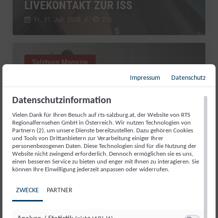
LIVEKONTAKT ZUR ISS
Fr., 31. Juli. 2026
//
216
Salzburg Magazin
Impressum
Datenschutz
Datenschutzinformation
Vielen Dank für Ihren Besuch auf rts-salzburg.at, der Website von RTS
Regionalfernsehen GmbH in Österreich. Wir nutzen Technologien von
Partnern (2), um unsere Dienste bereitzustellen. Dazu gehören Cookies
und Tools von Drittanbietern zur Verarbeitung einiger Ihrer
personenbezogenen Daten. Diese Technologien sind für die Nutzung der
Website nicht zwingend erforderlich. Dennoch ermöglichen sie es uns,
einen besseren Service zu bieten und enger mit Ihnen zu interagieren. Sie
können Ihre Einwilligung jederzeit anpassen oder widerrufen.
GUT AIDERBICHL: LIEBLINGSTIER
ZWECKE
PARTNER
JULI 2026