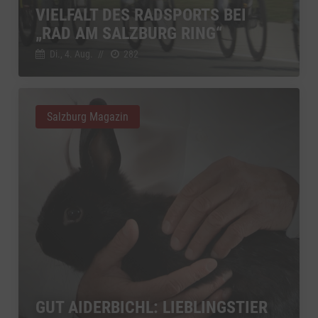
YouTube
VIELFALT DES RADSPORTS BEI
zu YouTube
Details
Google Ireland Limited, Irland
Switch zum 
„RAD AM SALZBURG RING“
Di., 4. Aug.
//
282
Salzburg Magazin
GUT AIDERBICHL: LIEBLINGSTIER