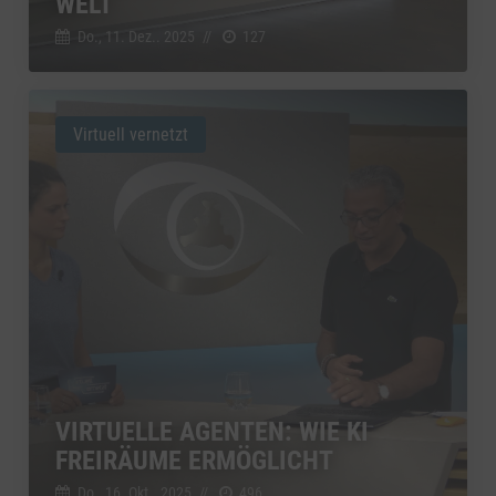
WELT
Do., 11. Dez.. 2025
//
127
Virtuell vernetzt
VIRTUELLE AGENTEN: WIE KI
FREIRÄUME ERMÖGLICHT
Do., 16. Okt.. 2025
//
496