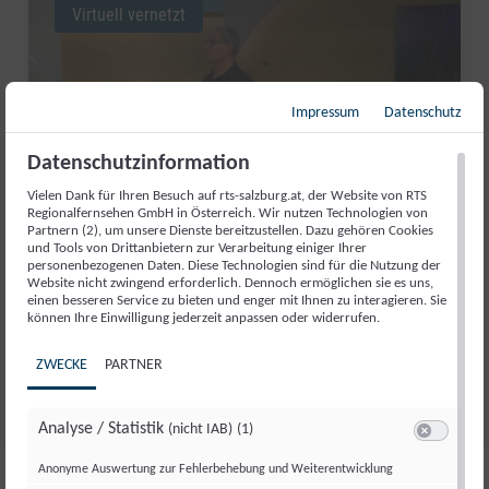
Virtuell vernetzt
Impressum
Datenschutz
Datenschutzinformation
Vielen Dank für Ihren Besuch auf rts-salzburg.at, der Website von RTS
Regionalfernsehen GmbH in Österreich. Wir nutzen Technologien von
Partnern (2), um unsere Dienste bereitzustellen. Dazu gehören Cookies
und Tools von Drittanbietern zur Verarbeitung einiger Ihrer
personenbezogenen Daten. Diese Technologien sind für die Nutzung der
Website nicht zwingend erforderlich. Dennoch ermöglichen sie es uns,
VON PINZGAU BIS ZUR UNO:
einen besseren Service zu bieten und enger mit Ihnen zu interagieren. Sie
können Ihre Einwilligung jederzeit anpassen oder widerrufen.
NEUES AUS DER KI-WELT
ZWECKE
PARTNER
Do., 2. Okt.. 2025
//
155
Analyse / Statistik
(nicht IAB)
(1)
Switch zum 
Anonyme Auswertung zur Fehlerbehebung und Weiterentwicklung