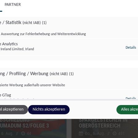
PARTNER
 / Statistik
(nicht IAB)
(1)
Auswertung zur Fehlerbehebung und Weiterentwicklung
 Analytics
z
Details
Ireland Limited, Irland
dersendung
Sondersendung
ing / Profiling / Werbung
(nicht IAB)
(1)
isierte Werbung außerhalb unserer Website
e GTag
z
Details
Ireland Limited, Irland
l akzeptieren
Nichts akzeptieren
Alles akz
BSCHIEDUNG
SPARGELSTECHEN IN
UMADUM S2/FOLGE 3
OBERÖSTERREICH
ge Inhalte
(nicht IAB)
(2)
, 6. Aug.
//
44
Do., 6. Aug.
//
491
g zusätzlicher Informationen