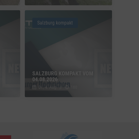
u Vimeo
Switch zum Einwilligen bzw. Ablehnen des Dienstes Vimeo
Salzburg kompakt
u YouTube
Switch zum Einwilligen bzw. Ablehnen des Dienstes YouTube
SALZBURG KOMPAKT VOM
04.08.2026
Di., 4. Aug.
//
180