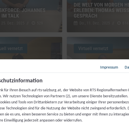
DIE WELT VON MORGEN H
ASKFORCE: JOHANNES
ERLEBEN: THOMAS WEISS
 IM TALK
GESPRÄCH
, 25. Dez.. 2025
//
529
Do., 11. Dez.. 2025
//
614
uell vernetzt
Virtuell vernetzt
Impressum
Da
chutzinformation
VIRTUELLE ASSISTENZ:
nk für Ihren Besuch auf rts-salzburg.at, der Website von RTS Regionalfernsehen
IEREN DIGITAL: NEUES
JEREMIAS FUCHS IM
h. Wir nutzen Technologien von Partnern (2), um unsere Dienste bereitzustellen
DER WELT DER KI
GESPRÄCH
ookies und Tools von Drittanbietern zur Verarbeitung einiger Ihrer personenbe
, 16. Okt.. 2025
//
221
Do., 2. Okt.. 2025
//
516
ese Technologien sind für die Nutzung der Website nicht zwingend erforderlich.
n sie es uns, einen besseren Service zu bieten und enger mit Ihnen zu interagier
re Einwilligung jederzeit anpassen oder widerrufen.