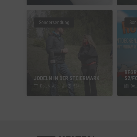
Vimeo
Vimeo 
Sondersendung
Son
YouTu
Google 
BEGR
JODELN IN DER STEIERMARK
2/FO
Do., 6. Aug.
//
524
Do.