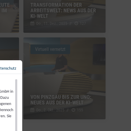
EUTE
TRANSFORMATION DER
 IM
ARBEITSWELT: NEWS AUS DER
KI-WELT
Do., 11. Dez.. 2025
//
127
Virtuell vernetzt
tenschutz
Zurück zur Übersicht
←
 GmbH in
VON PINZGAU BIS ZUR UNO:
. Dazu
NEUES AUS DER KI-WELT
zogenen
Do., 2. Okt.. 2025
//
155
 Dennoch
en. Sie