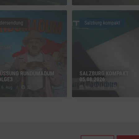
z
Details
Inc., USA
dersendung
Salzburg kompakt
be
z
Details
Ireland Limited, Irland
ÜSSUNG RUNDUMADUM S
SALZBURG KOMPAKT
LGE3
05.08.2026
, 6. Aug.
//
53
Mi., 5. Aug.
//
180