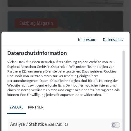
Salzburg Magazin
Impressum
Datenschutz
Datenschutzinformation
Vielen Dank für Ihren Besuch auf rts-salzburg.at, der Website von RTS
Regionalfernsehen GmbH in Österreich. Wir nutzen Technologien von
Partnern (2), um unsere Dienste bereitzustellen. Dazu gehören Cookies
und Tools von Drittanbietern zur Verarbeitung einiger Ihrer
personenbezogenen Daten. Diese Technologien sind für die Nutzung der
Website nicht zwingend erforderlich. Dennoch ermöglichen sie es uns,
einen besseren Service zu bieten und enger mit Ihnen zu interagieren. Sie
RED BULL ROMANIACS: MANUEL
können Ihre Einwilligung jederzeit anpassen oder widerrufen.
LETTENBICHLER FEIERT 7.
ZWECKE
PARTNER
GESAMTSIEG
Di., 4. Aug.. 2026
//
252
Analyse / Statistik
(nicht IAB)
(1)
Switch zum 