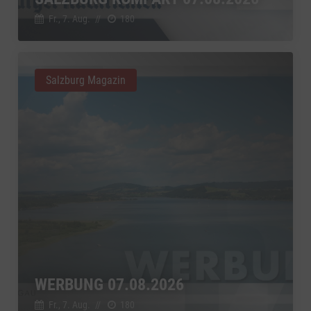
Google Ireland Limited, Irland
Switch zum 
Fr., 7. Aug.
//
180
Salzburg Magazin
WERBUNG 07.08.2026
Fr., 7. Aug.
//
180