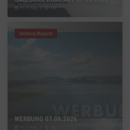
Google Ireland Limited, Irland
Switch zum 
Fr., 7. Aug.
//
180
Salzburg Magazin
WERBUNG 07.08.2026
Fr., 7. Aug.
//
180