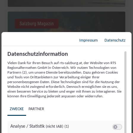
Salzburg Magazin
Impressum
Datenschutz
Datenschutzinformation
Vielen Dank für Ihren Besuch auf rts-salzburg.at, der Website von RTS
Regionalfernsehen GmbH in Österreich. Wir nutzen Technologien von
Partnern (2), um unsere Dienste bereitzustellen. Dazu gehören Cookies
und Tools von Drittanbietern zur Verarbeitung einiger Ihrer
personenbezogenen Daten. Diese Technologien sind für die Nutzung der
Website nicht zwingend erforderlich. Dennoch ermöglichen sie es uns,
einen besseren Service zu bieten und enger mit Ihnen zu interagieren. Sie
RED BULL ROMANIACS: MANUEL
können Ihre Einwilligung jederzeit anpassen oder widerrufen.
LETTENBICHLER FEIERT 7.
ZWECKE
PARTNER
GESAMTSIEG
Di., 4. Aug.. 2026
//
252
Analyse / Statistik
(nicht IAB)
(1)
Switch zum 