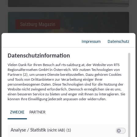
Salzburg Magazin
Impressum
Datenschutz
Datenschutzinformation
Vielen Dank für Ihren Besuch auf rts-salzburg.at, der Website von RTS
Regionalfernsehen GmbH in Österreich. Wir nutzen Technologien von
Partnern (2), um unsere Dienste bereitzustellen. Dazu gehören Cookies
und Tools von Drittanbietern zur Verarbeitung einiger Ihrer
personenbezogenen Daten. Diese Technologien sind für die Nutzung der
Website nicht zwingend erforderlich. Dennoch ermöglichen sie es uns,
einen besseren Service zu bieten und enger mit Ihnen zu interagieren. Sie
RED BULL ROMANIACS: MANUEL
können Ihre Einwilligung jederzeit anpassen oder widerrufen.
LETTENBICHLER FEIERT 7.
ZWECKE
PARTNER
GESAMTSIEG
Di., 4. Aug.. 2026
//
252
Analyse / Statistik
(nicht IAB)
(1)
Switch zum 