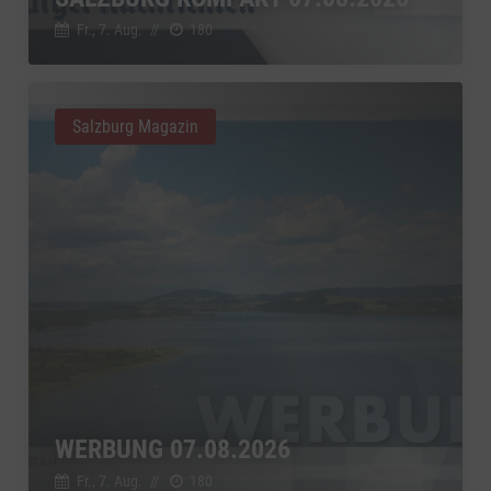
Google Ireland Limited, Irland
Switch zum 
Fr., 7. Aug.
//
180
Salzburg Magazin
WERBUNG 07.08.2026
Fr., 7. Aug.
//
180