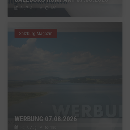
Google Ireland Limited, Irland
Switch zum 
Fr., 7. Aug.
//
180
Salzburg Magazin
WERBUNG 07.08.2026
Fr., 7. Aug.
//
180