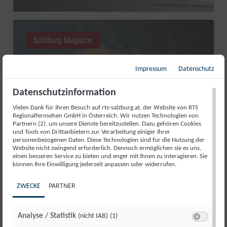
Salzburg Magazin
Impressum
Datenschutz
Datenschutzinformation
Vielen Dank für Ihren Besuch auf rts-salzburg.at, der Website von RTS
Regionalfernsehen GmbH in Österreich. Wir nutzen Technologien von
Partnern (2), um unsere Dienste bereitzustellen. Dazu gehören Cookies
und Tools von Drittanbietern zur Verarbeitung einiger Ihrer
personenbezogenen Daten. Diese Technologien sind für die Nutzung der
Website nicht zwingend erforderlich. Dennoch ermöglichen sie es uns,
einen besseren Service zu bieten und enger mit Ihnen zu interagieren. Sie
RED BULL ROMANIACS: MANUEL
können Ihre Einwilligung jederzeit anpassen oder widerrufen.
LETTENBICHLER FEIERT 7.
ZWECKE
PARTNER
GESAMTSIEG
Di., 4. Aug.. 2026
//
252
Analyse / Statistik
(nicht IAB)
(1)
Switch zum 