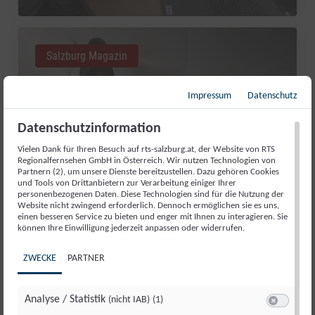
Salzburg Magazin
Impressum
Datenschutz
Datenschutzinformation
Vielen Dank für Ihren Besuch auf rts-salzburg.at, der Website von RTS
Regionalfernsehen GmbH in Österreich. Wir nutzen Technologien von
Partnern (2), um unsere Dienste bereitzustellen. Dazu gehören Cookies
und Tools von Drittanbietern zur Verarbeitung einiger Ihrer
personenbezogenen Daten. Diese Technologien sind für die Nutzung der
Website nicht zwingend erforderlich. Dennoch ermöglichen sie es uns,
einen besseren Service zu bieten und enger mit Ihnen zu interagieren. Sie
können Ihre Einwilligung jederzeit anpassen oder widerrufen.
GUT AIDERBICHL: LIEBLINGSTIER
ZWECKE
PARTNER
JULI 2026
Fr., 31. Juli. 2026
//
281
Analyse / Statistik
(nicht IAB)
(1)
Switch zum 