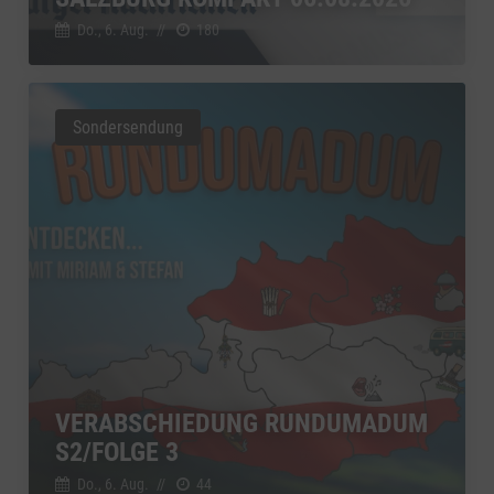
Google Ireland Limited, Irland
Switch zum 
Do., 6. Aug.
//
180
Sondersendung
VERABSCHIEDUNG RUNDUMADUM
S2/FOLGE 3
Do., 6. Aug.
//
44