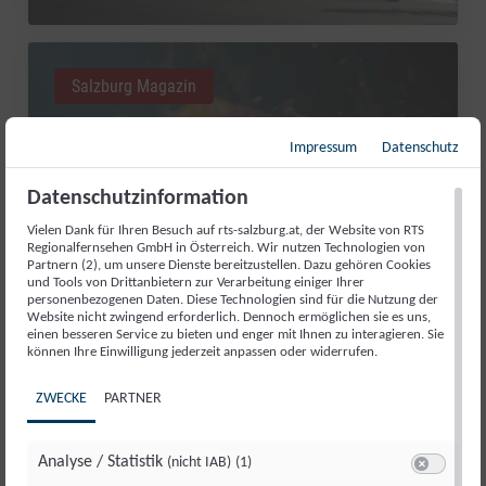
Salzburg Magazin
Impressum
Datenschutz
Datenschutzinformation
Vielen Dank für Ihren Besuch auf rts-salzburg.at, der Website von RTS
Regionalfernsehen GmbH in Österreich. Wir nutzen Technologien von
Partnern (2), um unsere Dienste bereitzustellen. Dazu gehören Cookies
und Tools von Drittanbietern zur Verarbeitung einiger Ihrer
personenbezogenen Daten. Diese Technologien sind für die Nutzung der
Website nicht zwingend erforderlich. Dennoch ermöglichen sie es uns,
einen besseren Service zu bieten und enger mit Ihnen zu interagieren. Sie
RED BULL ROMANIACS: MANUEL
können Ihre Einwilligung jederzeit anpassen oder widerrufen.
LETTENBICHLER FEIERT 7.
ZWECKE
PARTNER
GESAMTSIEG
Di., 4. Aug.. 2026
//
252
Analyse / Statistik
(nicht IAB)
(1)
Switch zum 