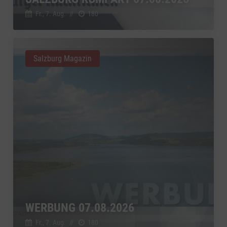
Google Ireland Limited, Irland
Switch zum 
Fr., 7. Aug.
//
180
Salzburg Magazin
WERBUNG 07.08.2026
Fr., 7. Aug.
//
180