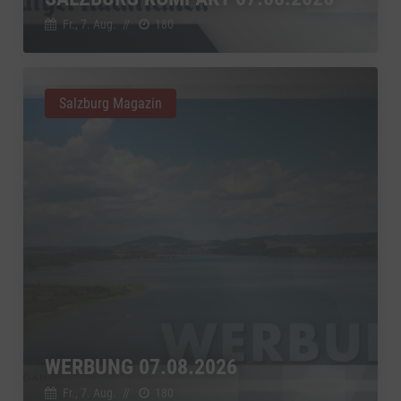
Google Ireland Limited, Irland
Switch zum 
Fr., 7. Aug.
//
180
Salzburg Magazin
WERBUNG 07.08.2026
Fr., 7. Aug.
//
180