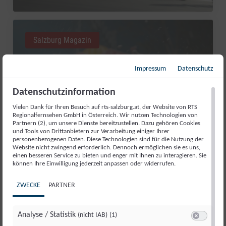
Salzburg Magazin
Impressum
Datenschutz
Datenschutzinformation
Vielen Dank für Ihren Besuch auf rts-salzburg.at, der Website von RTS
Regionalfernsehen GmbH in Österreich. Wir nutzen Technologien von
Partnern (2), um unsere Dienste bereitzustellen. Dazu gehören Cookies
und Tools von Drittanbietern zur Verarbeitung einiger Ihrer
personenbezogenen Daten. Diese Technologien sind für die Nutzung der
Website nicht zwingend erforderlich. Dennoch ermöglichen sie es uns,
einen besseren Service zu bieten und enger mit Ihnen zu interagieren. Sie
RED BULL ROMANIACS: MANUEL
können Ihre Einwilligung jederzeit anpassen oder widerrufen.
LETTENBICHLER FEIERT 7.
ZWECKE
PARTNER
GESAMTSIEG
Di., 4. Aug.. 2026
//
252
Analyse / Statistik
(nicht IAB)
(1)
Switch zum 