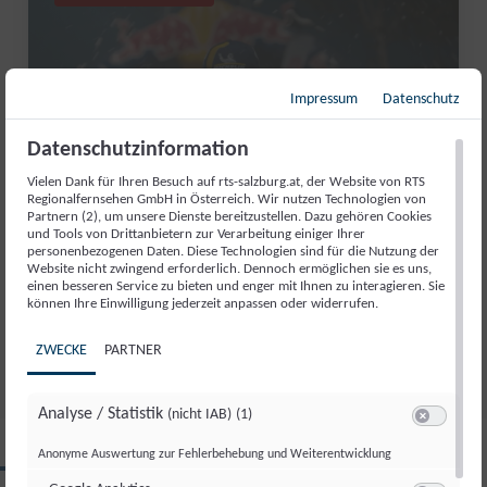
Impressum
Datenschutz
Datenschutzinformation
Vielen Dank für Ihren Besuch auf rts-salzburg.at, der Website von RTS
Regionalfernsehen GmbH in Österreich. Wir nutzen Technologien von
Partnern (2), um unsere Dienste bereitzustellen. Dazu gehören Cookies
und Tools von Drittanbietern zur Verarbeitung einiger Ihrer
RED BULL ROMANIACS: MANUEL
personenbezogenen Daten. Diese Technologien sind für die Nutzung der
Website nicht zwingend erforderlich. Dennoch ermöglichen sie es uns,
LETTENBICHLER FEIERT 7.
einen besseren Service zu bieten und enger mit Ihnen zu interagieren. Sie
GESAMTSIEG
können Ihre Einwilligung jederzeit anpassen oder widerrufen.
Di., 4. Aug.. 2026
//
252
ZWECKE
PARTNER
Analyse / Statistik
(nicht IAB)
(1)
Switch zum 
Anonyme Auswertung zur Fehlerbehebung und Weiterentwicklung
CLIPS AUS DIESER REGION