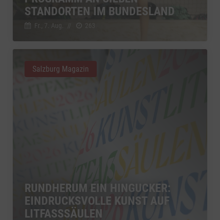
zu YouTube
Details
STANDORTEN IM BUNDESLAND
Google Ireland Limited, Irland
Switch zum 
Fr., 7. Aug.
//
263
Salzburg Magazin
RUNDHERUM EIN HINGUCKER:
EINDRUCKSVOLLE KUNST AUF
LITFASSSÄULEN