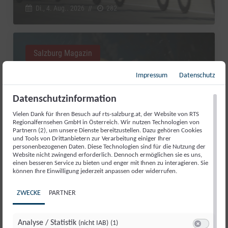
Di., 4. Aug.. 2026
//
282
Salzburg Magazin
Impressum
Datenschutz
Datenschutzinformation
Vielen Dank für Ihren Besuch auf rts-salzburg.at, der Website von RTS
Regionalfernsehen GmbH in Österreich. Wir nutzen Technologien von
Partnern (2), um unsere Dienste bereitzustellen. Dazu gehören Cookies
und Tools von Drittanbietern zur Verarbeitung einiger Ihrer
personenbezogenen Daten. Diese Technologien sind für die Nutzung der
Website nicht zwingend erforderlich. Dennoch ermöglichen sie es uns,
einen besseren Service zu bieten und enger mit Ihnen zu interagieren. Sie
können Ihre Einwilligung jederzeit anpassen oder widerrufen.
RED BULL ROMANIACS: MANUEL
LETTENBICHLER FEIERT 7.
ZWECKE
PARTNER
GESAMTSIEG
Di., 4. Aug.. 2026
//
252
Analyse / Statistik
(nicht IAB)
(1)