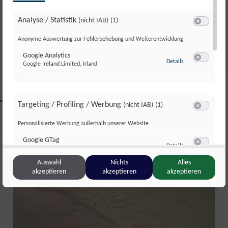
LETTENBICHLER FEIERT 7.
Analyse / Statistik
(nicht IAB)
(1)
GESAMTSIEG
Switch zum 
Anonyme Auswertung zur Fehlerbehebung und Weiterentwicklung
Di., 4. Aug.. 2026
//
252
Google Analytics
zu Google Analyti
Details
Google Ireland Limited, Irland
Switch zum 
CLIPS AUS DIESER REGION
Targeting / Profiling / Werbung
(nicht IAB)
(1)
Switch zum 
Personalisierte Werbung außerhalb unserer Website
Salzburg Magazin
Google GTag
zu Google GTag
Details
Google Ireland Limited, Irland
Switch zum 
Auswahl
Nichts
Alles
akzeptieren
akzeptieren
akzeptieren
Sonstige Inhalte
(nicht IAB)
(2)
Switch zum 
Einbindung zusätzlicher Informationen
Vimeo