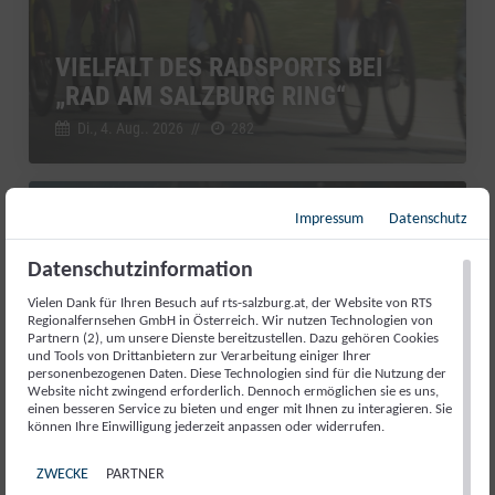
VIELFALT DES RADSPORTS BEI
„RAD AM SALZBURG RING“
Di., 4. Aug.. 2026
//
282
Impressum
Datenschutz
Salzburg Magazin
Datenschutzinformation
Vielen Dank für Ihren Besuch auf rts-salzburg.at, der Website von RTS
Regionalfernsehen GmbH in Österreich. Wir nutzen Technologien von
Partnern (2), um unsere Dienste bereitzustellen. Dazu gehören Cookies
und Tools von Drittanbietern zur Verarbeitung einiger Ihrer
personenbezogenen Daten. Diese Technologien sind für die Nutzung der
Website nicht zwingend erforderlich. Dennoch ermöglichen sie es uns,
einen besseren Service zu bieten und enger mit Ihnen zu interagieren. Sie
können Ihre Einwilligung jederzeit anpassen oder widerrufen.
ZWECKE
PARTNER
RED BULL ROMANIACS: MANUEL