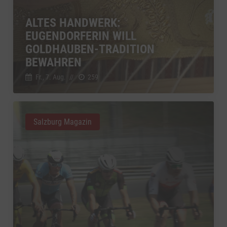
zu Vimeo
Details
Vimeo Inc., USA
Switch zum 
ALTES HANDWERK:
YouTube
zu YouTube
Details
EUGENDORFERIN WILL
Google Ireland Limited, Irland
Switch zum 
GOLDHAUBEN-TRADITION
BEWAHREN
Fr., 7. Aug.
//
259
Salzburg Magazin