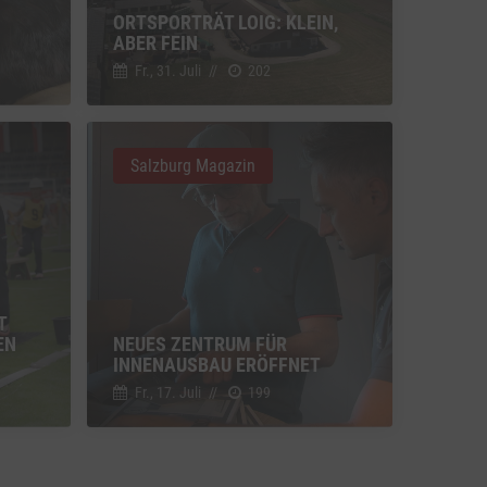
Switch zum Einwilligen bzw. Ablehnen der Kategorie Sonstige Inhalte
ORTSPORTRÄT LOIG: KLEIN,
(nicht
ABER FEIN
Fr., 31. Juli
//
202
u Vimeo
Switch zum Einwilligen bzw. Ablehnen des Dienstes Vimeo
u YouTube
Switch zum Einwilligen bzw. Ablehnen des Dienstes YouTube
Salzburg Magazin
T
EN
NEUES ZENTRUM FÜR
INNENAUSBAU ERÖFFNET
Fr., 17. Juli
//
199