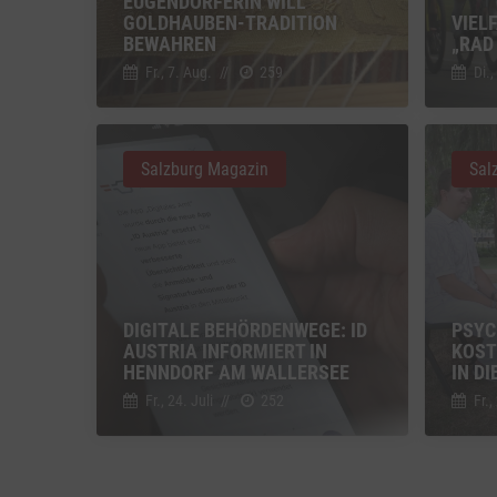
EUGENDORFERIN WILL
GOLDHAUBEN-TRADITION
VIEL
BEWAHREN
Einbindun
„RAD
Fr., 7. Aug.
//
259
Di.,
Vimeo
Vimeo 
YouTu
Google 
Salzburg Magazin
Sal
DIGITALE BEHÖRDENWEGE: ID
PSYC
AUSTRIA INFORMIERT IN
KOST
HENNDORF AM WALLERSEE
IN D
Fr., 24. Juli
//
252
Fr.,