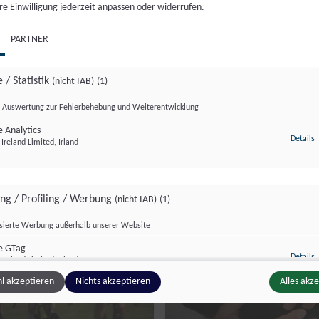
 7. Aug.. 2026
//
368
Di., 4. Aug.. 2026
//
282
re Einwilligung jederzeit anpassen oder widerrufen.
PARTNER
 / Statistik
(nicht IAB)
(1)
Auswertung zur Fehlerbehebung und Weiterentwicklung
 Analytics
z
Details
Ireland Limited, Irland
ing / Profiling / Werbung
(nicht IAB)
(1)
zburg Magazin
Salzburg Magazin
isierte Werbung außerhalb unserer Website
e GTag
z
Details
Ireland Limited, Irland
l akzeptieren
Nichts akzeptieren
Alles akz
ge Inhalte
(nicht IAB)
(2)