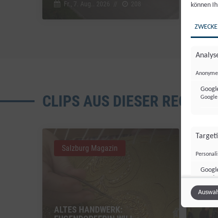
Fr., 7. Aug.. 2026
//
208
Fr.,
können Ih
ZWECKE
Analyse
Anonyme 
Google
CLIPS AUS DIESER REGION
Google 
Target
Salzburg Magazin
Sal
Personal
Googl
Google 
Auswah
ALTES HANDWERK:
Sonsti