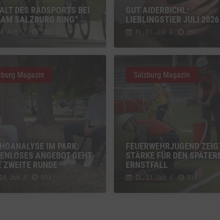
FALT DES RADSPORTS BEI
GUT AIDERBICHL:
g zusätzlicher Informationen
 AM SALZBURG RING“
LIEBLINGSTIER JULI 2026
 4. Aug.
//
282
Fr., 31. Juli
//
281
z
Details
Inc., USA
be
z
Details
Ireland Limited, Irland
zburg Magazin
Salzburg Magazin
HOANALYSE IM PARK:
FEUERWEHRJUGEND ZEIG
ENLOSES ANGEBOT GEHT
STÄRKE FÜR DEN SPÄTER
IE ZWEITE RUNDE
ERNSTFALL
 24. Juli
//
303
Di., 21. Juli
//
214