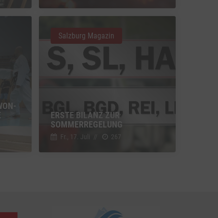
u Vimeo
Switch zum Einwilligen bzw. Ablehnen des Dienstes Vimeo
Salzburg Magazin
u YouTube
Switch zum Einwilligen bzw. Ablehnen des Dienstes YouTube
WON-
E
ERSTE BILANZ ZUR
SOMMERREGELUNG
Fr., 17. Juli
//
267