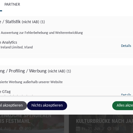
PARTNER
 / Statistik
(nicht IAB)
(1)
Auswertung zur Fehlerbehebung und Weiterentwicklung
 Analytics
z
Details
Ireland Limited, Irland
zburg Magazin
Salzburg Magazin
ing / Profiling / Werbung
(nicht IAB)
(1)
isierte Werbung außerhalb unserer Website
e GTag
z
Details
Ireland Limited, Irland
l akzeptieren
Nichts akzeptieren
Alles akz
MAHL FÜR JEDERMANN:
ZENKÖCHE SPENDIEREN
IS FESTMAHL
KULTURBRÜCKE NACH JA
ge Inhalte
(nicht IAB)
(2)
 4. Aug.
//
230
Fr., 31. Juli
//
194
g zusätzlicher Informationen