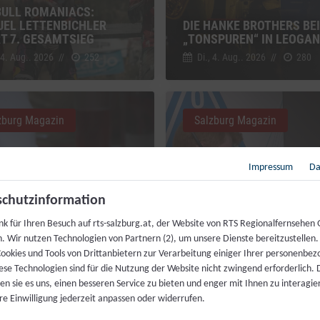
BULL ROMANIACS:
EL LETTENBICHLER
DIE HANKE BROTHERS BEI
RT 7. GESAMTSIEG
„TONSPUREN“ IN LEOGA
 4. Aug.. 2026
//
252
Di., 4. Aug.. 2026
//
280
zburg Magazin
Salzburg Magazin
Impressum
Da
chutzinformation
MAHL FÜR JEDERMANN:
nk für Ihren Besuch auf rts-salzburg.at, der Website von RTS Regionalfernsehen
ZENKÖCHE SPENDIEREN
h. Wir nutzen Technologien von Partnern (2), um unsere Dienste bereitzustellen
IS FESTMAHL
LIVEKONTAKT ZUR ISS
ookies und Tools von Drittanbietern zur Verarbeitung einiger Ihrer personenbe
 4. Aug.. 2026
//
230
Fr., 31. Juli. 2026
//
216
ese Technologien sind für die Nutzung der Website nicht zwingend erforderlich.
n sie es uns, einen besseren Service zu bieten und enger mit Ihnen zu interagier
re Einwilligung jederzeit anpassen oder widerrufen.