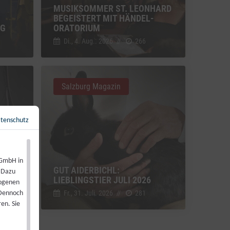
MUSIKSOMMER ST. LEONHARD
BEGEISTERT MIT HÄNDEL-
NG
ORATORIUM
Di., 4. Aug.. 2026
//
266
Salzburg Magazin
tenschutz
Zurück zur Übersicht
←
 GmbH in
GUT AIDERBICHL:
. Dazu
LIEBLINGSTIER JULI 2026
zogenen
Fr., 31. Juli. 2026
//
281
 Dennoch
en. Sie