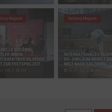
z
Details
Inc., USA
zburg Magazin
Salzburg Magazin
be
z
Details
Ireland Limited, Irland
URELLE ZUGÄNGE:
TLER:INNEN
INTERNATIONALES TAEK
UTIEREN ÜBER BILDENDE
DO-JUBILÄUM BRINGT DI
T ZUR FESTSPIELZEIT
WELT NACH SALZBURG
 24. Juli
//
230
Di., 21. Juli
//
256