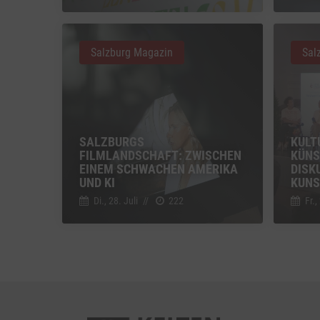
Vimeo
Vimeo 
Salzburg Magazin
Sal
YouTu
Google 
SALZBURGS
KULT
FILMLANDSCHAFT: ZWISCHEN
KÜNS
EINEM SCHWACHEN AMERIKA
DISK
UND KI
KUNS
Di., 28. Juli
//
222
Fr.,