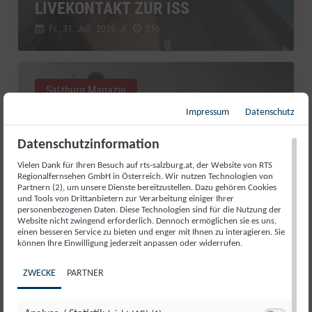
LIVEKONTAKT ZUR ISS
Fr., 31. Juli. 2026
//
216
Salzburg Magazin
Impressum
Datenschutz
Datenschutzinformation
Vielen Dank für Ihren Besuch auf rts-salzburg.at, der Website von RTS
Regionalfernsehen GmbH in Österreich. Wir nutzen Technologien von
Partnern (2), um unsere Dienste bereitzustellen. Dazu gehören Cookies
und Tools von Drittanbietern zur Verarbeitung einiger Ihrer
personenbezogenen Daten. Diese Technologien sind für die Nutzung der
Website nicht zwingend erforderlich. Dennoch ermöglichen sie es uns,
einen besseren Service zu bieten und enger mit Ihnen zu interagieren. Sie
können Ihre Einwilligung jederzeit anpassen oder widerrufen.
GUT AIDERBICHL: LIEBLINGSTIER
ZWECKE
PARTNER
JULI 2026